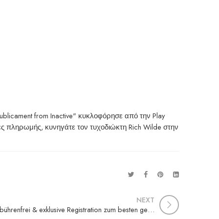
ublicament from Inactive" κυκλοφόρησε από την Play
μές πληρωμής, κυνηγάτε τον τυχοδιώκτη Rich Wilde στην
NEXT
Gebührenfrei & exklusive Registration zum besten geben as part of meinslot com