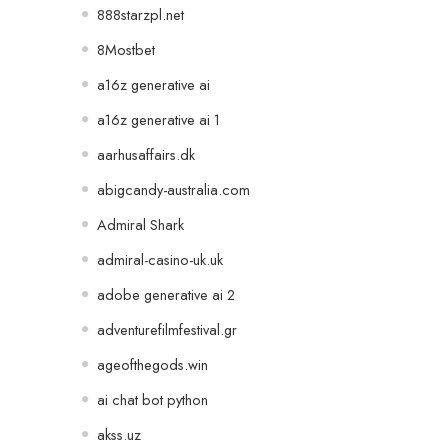
888starzpl.net
8Mostbet
a16z generative ai
a16z generative ai 1
aarhusaffairs.dk
abigcandy-australia.com
Admiral Shark
admiral-casino-uk.uk
adobe generative ai 2
adventurefilmfestival.gr
ageofthegods.win
ai chat bot python
akss.uz