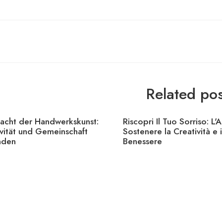
Related pos
acht der Handwerkskunst:
Riscopri Il Tuo Sorriso: L'A
ivität und Gemeinschaft
Sostenere la Creatività e i
nden
Benessere