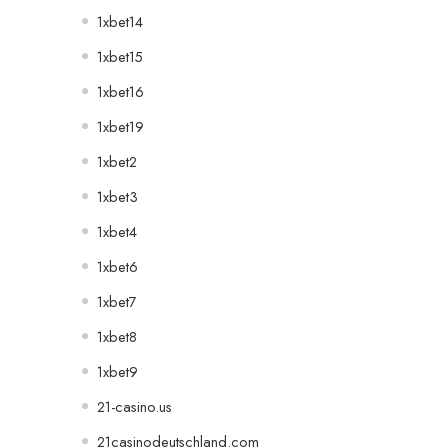
1xbet14
1xbet15
1xbet16
1xbet19
1xbet2
1xbet3
1xbet4
1xbet6
1xbet7
1xbet8
1xbet9
21-casino.us
21casinodeutschland.com