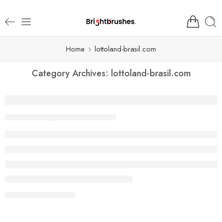
Home
lottoland-brasil.com
Category Archives:
lottoland-brasil.com
Lottoland Brasil Joias da Sorte e Oportu
By Aarya
January 9, 2026
CONTINUE READING ➞