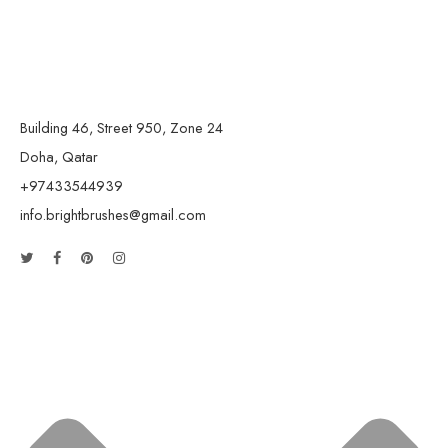
Building 46, Street 950, Zone 24
Doha, Qatar
+97433544939
info.brightbrushes@gmail.com
De Betovering van het Fat Pirate Casino in Nederland Inhoudsopgave
Introductie Spelervaring in het Fat Pirate Casino Spelaanbod
Bonussen en Promoties Veiligheid en Betrouwbaarheid Veelgestelde
Vragen Introductie Welkom in de wereld van Fat Pirate Casino
Nederland, waar avontuur en kansen elkaar ontmoeten! Dit
populaire online casino organiseert een spectaculaire zee van