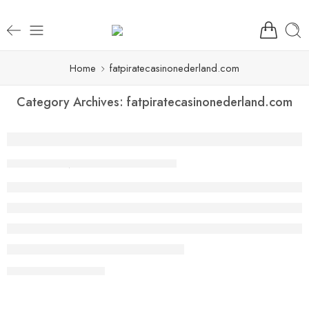
Home
fatpiratecasinonederland.com
Category Archives:
fatpiratecasinonederland.com
De Betovering van het Fat Pirate Casino 
By Aarya
November 2, 2025
CONTINUE READING ➞