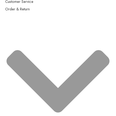
Customer Service
Order & Return