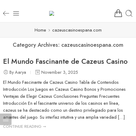
Home
cazeuscasinoespana.com
Category Archives:
cazeuscasinoespana.com
El Mundo Fascinante de Cazeus Casino
By Aarya
November 3, 2025
El Mundo Fascinante de Cazeus Casino Tabla de Contenidos
Introducción Los Juegos en Cazeus Casino Bonos y Promociones
Ventajas de Elegir Cazeus Conclusiones Preguntas Frecuentes
Introducción En el fascinante universo de los casinos en línea,
cazeus se ha destacado como un destino privilegiado para los
amantes del juego. Su interfaz intuitiva y una amplia variedad […]
CONTINUE READING ➞