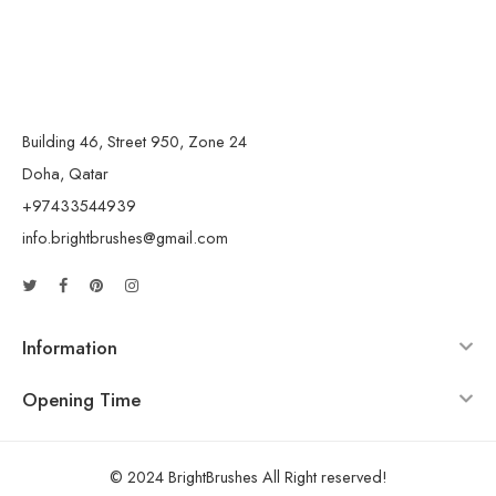
Building 46, Street 950, Zone 24
Doha, Qatar
+97433544939
info.brightbrushes@gmail.com
Information
Duelz Kasino: En Dystopisk Berättelse om Svindel Välkommen till en
djupgående utforskning av Duelz casino svindel, ett ämne som har
Opening Time
väckt stor debatt och misstänksamhet bland spelare och entusiastiska
gamblers. I denna artikel kommer vi att granska incidenterna kring
Duelz kasino, belysa de misstänkta aktiviteterna och ge dig alla de
© 2024 BrightBrushes All Right reserved!
verktyg du behöver för att […]