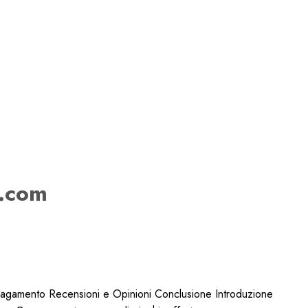
a.com
i Pagamento Recensioni e Opinioni Conclusione Introduzione