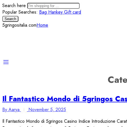
Search here
Popular Searches:
Bag
Hankey
Gift card
Search
5gringositalia.com
Home
Cate
Il Fantastico Mondo di 5gringos Ca
By Aarya
November 5, 2025
Il Fantastico Mondo di 5gringos Casino Indice Introduzione Cara