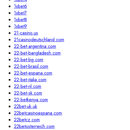
1xbet6
1xbet7
1xbet8
1xbet9
21-casino.us
21casinodeutschland.com
22-bet-argentina.com
22-bet-bangladesh.com
22-bet-bg.com
22-bet-brasil.com
22-bet-espana.com
22-bet-italia.com
22-bet-nl.com
22-bet-sk.com
22-betkenya.com
22bet-uk.uk
22betcasinoespana.com
22betcz.com
22betosterreich.com