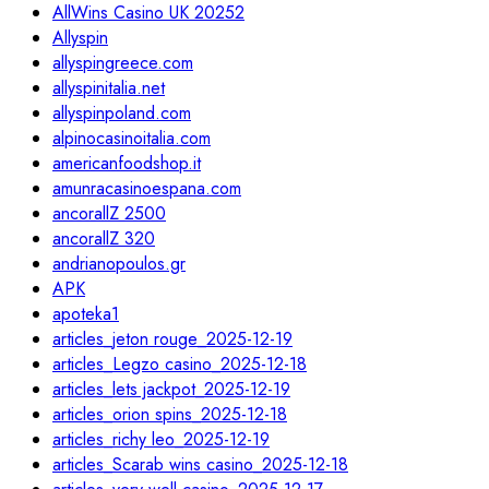
AllWins Casino UK 20252
Allyspin
allyspingreece.com
allyspinitalia.net
allyspinpoland.com
alpinocasinoitalia.com
americanfoodshop.it
amunracasinoespana.com
ancorallZ 2500
ancorallZ 320
andrianopoulos.gr
APK
apoteka1
articles_jeton rouge_2025-12-19
articles_Legzo casino_2025-12-18
articles_lets jackpot_2025-12-19
articles_orion spins_2025-12-18
articles_richy leo_2025-12-19
articles_Scarab wins casino_2025-12-18