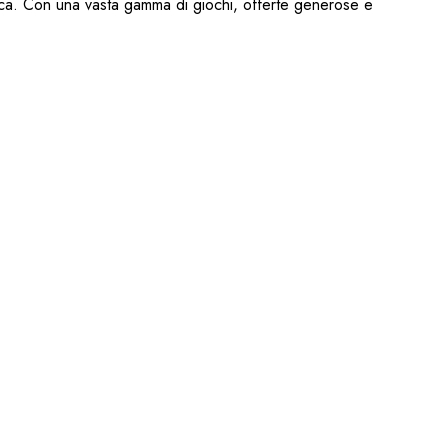
unica. Con una vasta gamma di giochi, offerte generose e