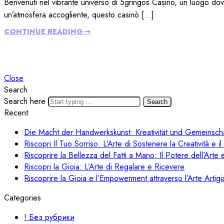
Benvenuti nel vibrante universo di 5gringos Casino, un luogo dov
un’atmosfera accogliente, questo casinò […]
CONTINUE READING ➞
Close
Search
Search here
Search
Recent
Die Macht der Handwerkskunst: Kreativität und Gemeinsch
Riscopri Il Tuo Sorriso: L’Arte di Sostenere la Creatività e 
Riscoprire la Bellezza del Fatti a Mano: Il Potere dell’Arte e
Riscopri la Gioia: L’Arte di Regalare e Ricevere
Riscoprire la Gioia e l’Empowerment attraverso l’Arte Artigi
Categories
! Без рубрики