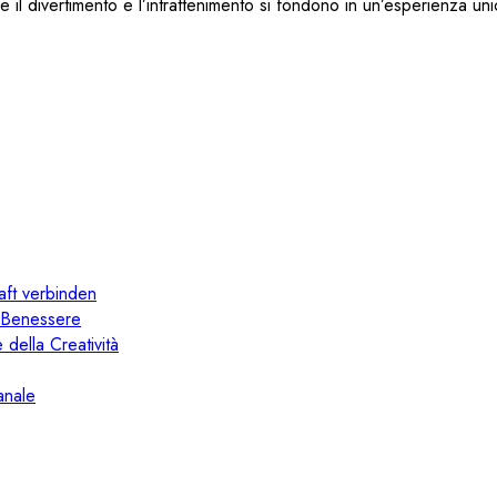
e il divertimento e l’intrattenimento si fondono in un’esperienza 
aft verbinden
il Benessere
 della Creatività
anale