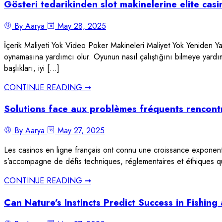
Gösteri tedarikinden slot makinelerine elite casino
By Aarya
May 28, 2025
İçerik Maliyeti Yok Video Poker Makineleri Maliyet Yok Yeniden Ya
oynamasına yardımcı olur. Oyunun nasıl çalıştığını bilmeye yardımc
başlıkları, iyi […]
CONTINUE READING ➞
Solutions face aux problèmes fréquents rencontré
By Aarya
May 27, 2025
Les casinos en ligne français ont connu une croissance exponenti
s’accompagne de défis techniques, réglementaires et éthiques qu’il 
CONTINUE READING ➞
Can Nature’s Instincts Predict Success in Fishi