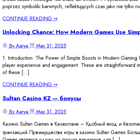
poprzez symboliki barwnych, reflektujących czas jako nie tylko r
CONTINUE READING ➞
Unlocking Chance: How Modern Games Use Simp
By Aarya
May 31, 2025
1. Introduction: The Power of Simple Boosts in Modern Gaming I
player experience and engagement. These are straightforward mod
of these […]
CONTINUE READING ➞
Sultan Casino KZ — бонусы
By Aarya
May 31, 2025
Казино Sultan Games в Казахстане – Удобный вход и безопа
транзакций Преимущества игры в казино Sultan Games Больш
Games является одним из лучших вариантов для […]