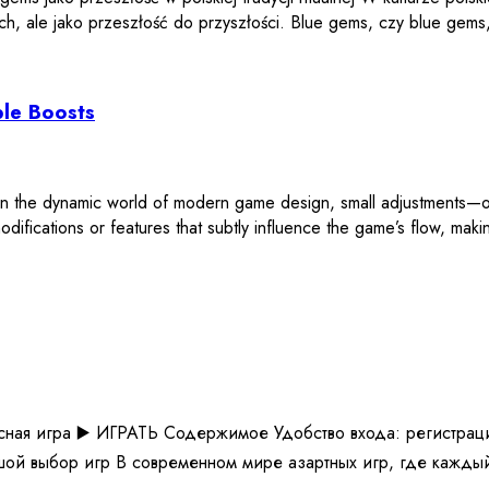
uch, ale jako przeszłość do przyszłości. Blue gems, czy blue gems,
le Boosts
n the dynamic world of modern game design, small adjustments—of
ifications or features that subtly influence the game’s flow, maki
сная игра ▶️ ИГРАТЬ Содержимое Удобство входа: регистраци
ой выбор игр В современном мире азартных игр, где каждый 