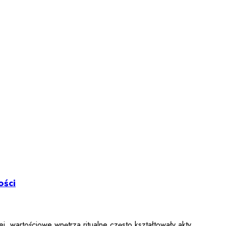
ości
ej, wartościowe wnętrza ritualne często kształtowały akty