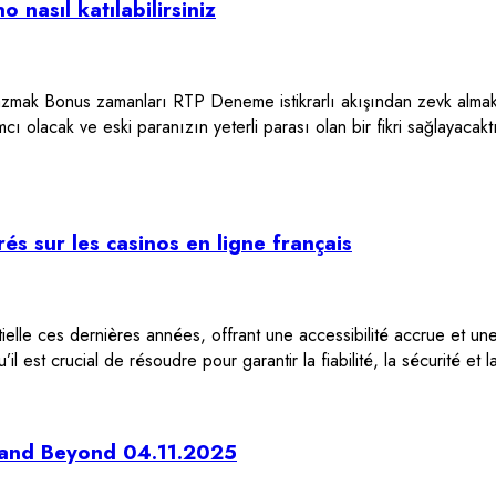
 nasıl katılabilirsiniz
zmak Bonus zamanları RTP Deneme istikrarlı akışından zevk almak, üy
ı olacak ve eski paranızın yeterli parası olan bir fikri sağlayacak
s sur les casinos en ligne français
elle ces dernières années, offrant une accessibilité accrue et une
est crucial de résoudre pour garantir la fiabilité, la sécurité et la
ng and Beyond 04.11.2025