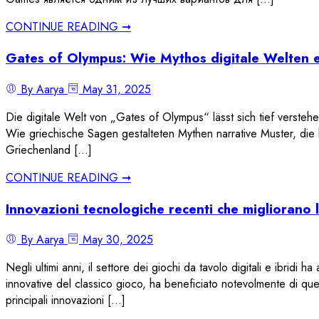
CONTINUE READING ➞
Gates of Olympus: Wie Mythos digitale Welten e
By Aarya
May 31, 2025
Die digitale Welt von „Gates of Olympus“ lässt sich tief versteh
Wie griechische Sagen gestalteten Mythen narrative Muster, die h
Griechenland […]
CONTINUE READING ➞
Innovazioni tecnologiche recenti che migliorano l
By Aarya
May 30, 2025
Negli ultimi anni, il settore dei giochi da tavolo digitali e ibridi
innovative del classico gioco, ha beneficiato notevolmente di que
principali innovazioni […]