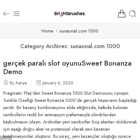
Home
sunaonal.com 1000
Category Archives:
sunaonal.com 1000
gerçek paralı slot oyunuSweet Bonanza
Demo
By Aarya
January 6, 2026
Pragmatic Play’den Sweet Bonanza 1000 Slot Demosunu oynayın
Tumble Özelliği Sweet Bonanza 1000’de gerçek heyecanın başladığı
yerdir. Bir kazanç kombinasyonu elde ettiğinizde, katkıda bulunan
sembollerin renkli bir animasyon patlamasıyla silindirlerden
kaybolmasını izleyin. Ardından yeni semboller boş alanları doldurmak
için aşağı doğru akar ve potansiyel olarak yeni kazanan
kombinasyonlar oluşturur. Bu süreç, yeni kazançlar oluştuğu sürece