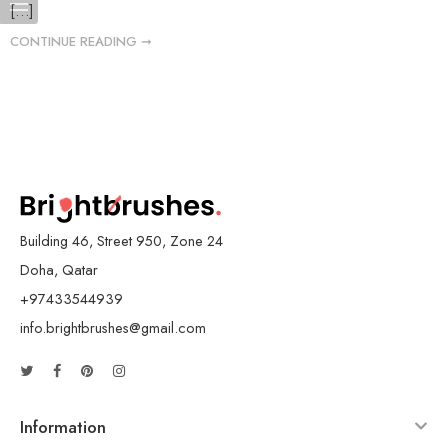
[…]
CONTINUE READING ➞
Building 46, Street 950, Zone 24
Doha, Qatar
+97433544939
info.brightbrushes@gmail.com
Information