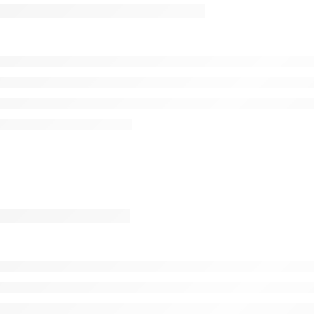
et Promo Code entdecken
m Wettuniversum