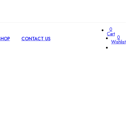
0
Cart
0
SHOP
CONTACT US
Wishlist