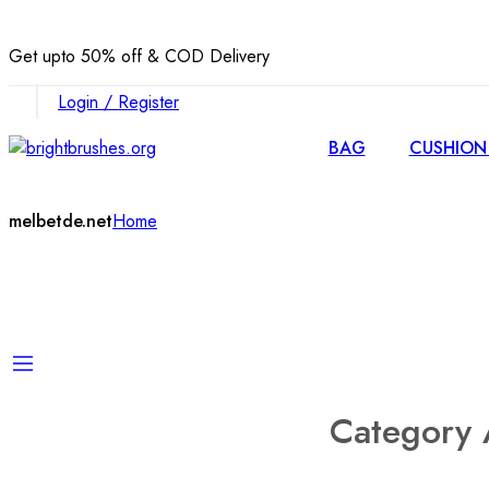
Get upto 50% off & COD Delivery
Login / Register
BAG
CUSHION
melbetde.net
Home
Category 