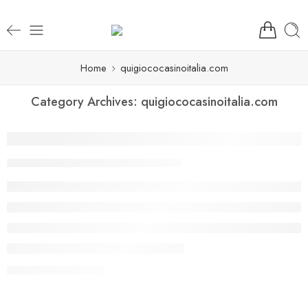
Home
quigiococasinoitalia.com
Category Archives:
quigiococasinoitalia.com
Quigioco Un’Analisi Approfondita delle R
By Aarya
December 22, 2025
CONTINUE READING ➞