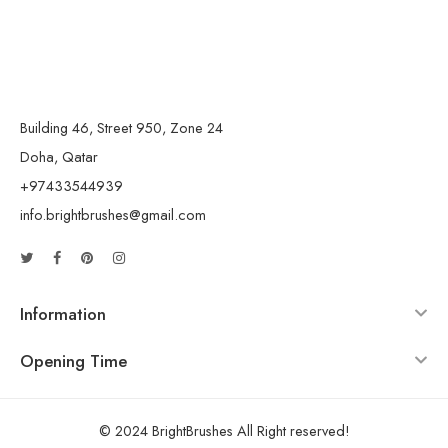
Building 46, Street 950, Zone 24
Doha, Qatar
+97433544939
info.brightbrushes@gmail.com
Information
Только первоклассные азартные игры в онлайн-казино Кэт
Казино Cat Casino – одно из самых популярных азартных клубов
Opening Time
в странах Еврозоны, и его работа хорошо ценится любителями
казино развлечений. Огромное количество парней и девушек
уважают кэт казино официальный сайт, так как на нём есть опция
© 2024 BrightBrushes All Right reserved!
играть в разные игровые автоматы, принимать участие в турнирах и