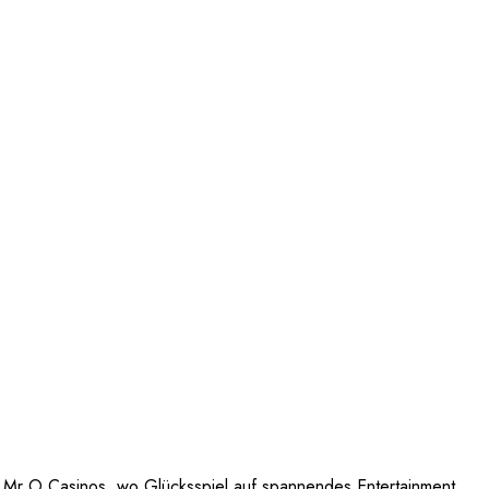
 Mr O Casinos, wo Glücksspiel auf spannendes Entertainment