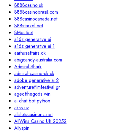
8888casino.uk
8888casinobrasil.com
888casinocanada.net
888starzpl.net
8Mostbet
a16z generative ai
a16z generative ai 1
aarhusaffairs.dk
abigcandy-australia.com
Admiral Shark
admiral-casino-uk.uk
adobe generative ai 2
adventurefilmfestival.gr
ageofthegods.win
ai chat bot python
akss.uz
allslotscasinonz.net
AllWins Casino UK 20252
Allyspin