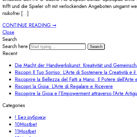
trifft und die Spieler oft mit verlockenden Angeboten umgarnt w
risikofrei […]
CONTINUE READING ➞
Close
Search
Search here
Search
Recent
Die Macht der Handwerkskunst: Kreativität und Gemeinsch
Riscopri Il Tuo Sorriso: L’Arte di Sostenere la Creatività e 
Riscoprire la Bellezza del Fatti a Mano: Il Potere dell’Arte e
Riscopri la Gioia: L’Arte di Regalare e Ricevere
Riscoprire la Gioia e l’Empowerment attraverso l’Arte Artigi
Categories
! Без рубрики
10Mostbet
11Mostbet