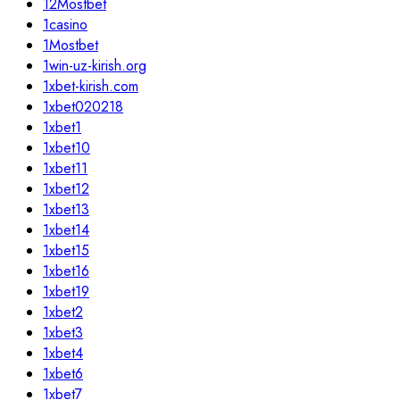
12Mostbet
1casino
1Mostbet
1win-uz-kirish.org
1xbet-kirish.com
1xbet020218
1xbet1
1xbet10
1xbet11
1xbet12
1xbet13
1xbet14
1xbet15
1xbet16
1xbet19
1xbet2
1xbet3
1xbet4
1xbet6
1xbet7