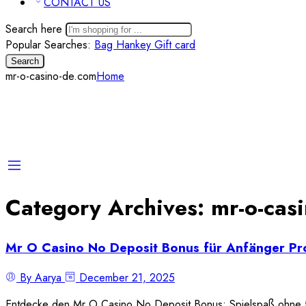
CONTACT US
Search here
Popular Searches:
Bag
Hankey
Gift card
Search
mr-o-casino-de.com
Home
Category Archives:
mr-o-cas
Mr O Casino No Deposit Bonus für Anfänger Prof
By Aarya
December 21, 2025
Entdecke den Mr O Casino No Deposit Bonus: Spielspaß ohne fi