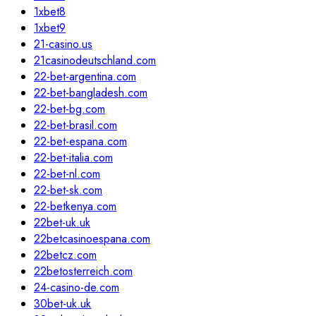
1xbet8
1xbet9
21-casino.us
21casinodeutschland.com
22-bet-argentina.com
22-bet-bangladesh.com
22-bet-bg.com
22-bet-brasil.com
22-bet-espana.com
22-bet-italia.com
22-bet-nl.com
22-bet-sk.com
22-betkenya.com
22bet-uk.uk
22betcasinoespana.com
22betcz.com
22betosterreich.com
24-casino-de.com
30bet-uk.uk