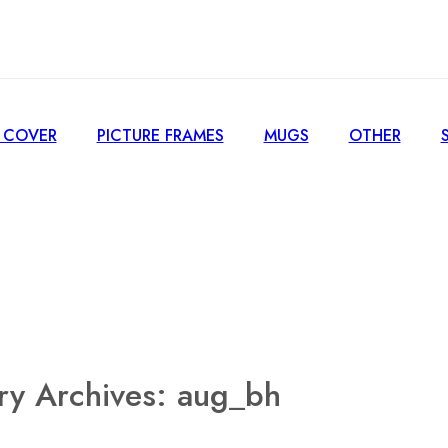
 COVER
PICTURE FRAMES
MUGS
OTHER
ry Archives:
aug_bh