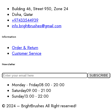
Building 46, Street 950, Zone 24
Doha, Qatar
+97433544939
info.brightbrushes@gmail.com
Information
Order & Return
Customer Service
Newsletter
Monday - Friday
08:00 - 20:00
Saturday
09:00 - 21:00
Sunday
13:00 - 22:00
© 2024 – BrightBrushes All Right reserved!