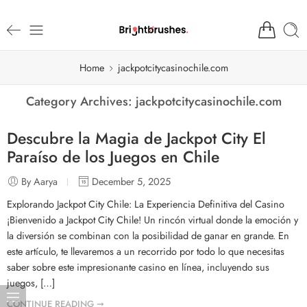
Home
jackpotcitycasinochile.com
Category Archives:
jackpotcitycasinochile.com
Descubre la Magia de Jackpot City El
Paraíso de los Juegos en Chile
By Aarya
December 5, 2025
Explorando Jackpot City Chile: La Experiencia Definitiva del Casino
¡Bienvenido a Jackpot City Chile! Un rincón virtual donde la emoción y
la diversión se combinan con la posibilidad de ganar en grande. En
este artículo, te llevaremos a un recorrido por todo lo que necesitas
saber sobre este impresionante casino en línea, incluyendo sus
juegos, […]
CONTINUE READING ➞