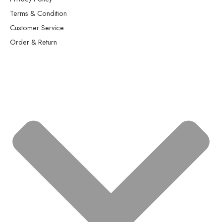
Terms & Condition
Customer Service
Order & Return