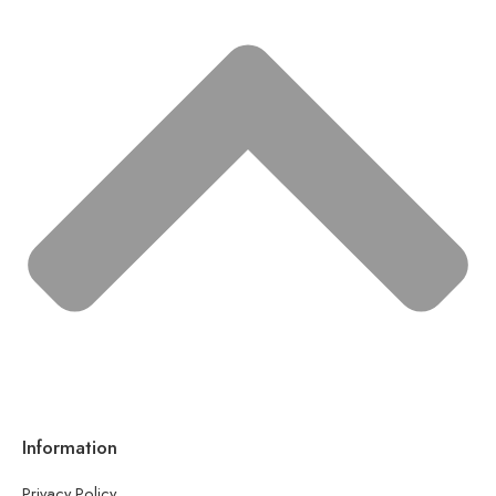
Information
Privacy Policy