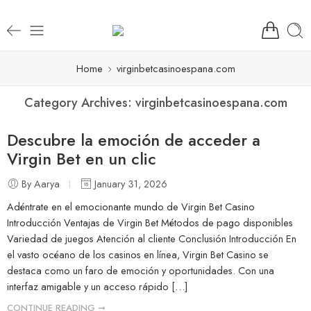
Home
virginbetcasinoespana.com
Category Archives:
virginbetcasinoespana.com
Descubre la emoción de acceder a
Virgin Bet en un clic
By Aarya
January 31, 2026
Adéntrate en el emocionante mundo de Virgin Bet Casino
Introducción Ventajas de Virgin Bet Métodos de pago disponibles
Variedad de juegos Atención al cliente Conclusión Introducción En
el vasto océano de los casinos en línea, Virgin Bet Casino se
destaca como un faro de emoción y oportunidades. Con una
interfaz amigable y un acceso rápido […]
CONTINUE READING ➞