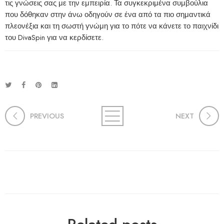
τις γνώσεις σας με την εμπειρία. Τα συγκεκριμένα συμβούλια
που δόθηκαν στην άνω οδηγούν σε ένα από τα πιο σημαντικά
πλεονέξια και τη σωστή γνώμη για το πότε να κάνετε το παιχνίδι
του DivaSpin για να κερδίσετε.
PREVIOUS
NEXT
Related posts