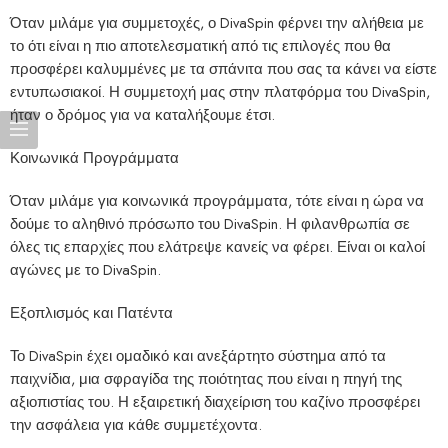
Όταν μιλάμε για συμμετοχές, ο DivaSpin φέρνει την αλήθεια με
το ότι είναι η πιο αποτελεσματική από τις επιλογές που θα
προσφέρει καλυμμένες με τα σπάνιτα που σας τα κάνει να είστε
εντυπωσιακοί. Η συμμετοχή μας στην πλατφόρμα του DivaSpin,
ήταν ο δρόμος για να καταλήξουμε έτσι.
Κοινωνικά Προγράμματα
Όταν μιλάμε για κοινωνικά προγράμματα, τότε είναι η ώρα να
δούμε το αληθινό πρόσωπο του DivaSpin. Η φιλανθρωπία σε
όλες τις επαρχίες που ελάτρεψε κανείς να φέρει. Είναι οι καλοί
αγώνες με το DivaSpin.
Εξοπλισμός και Πατέντα
Το DivaSpin έχει ομαδικό και ανεξάρτητο σύστημα από τα
παιχνίδια, μια σφραγίδα της ποιότητας που είναι η πηγή της
αξιοπιστίας του. Η εξαιρετική διαχείριση του καζίνο προσφέρει
την ασφάλεια για κάθε συμμετέχοντα.