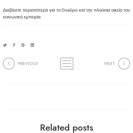
Διαβάστε περισσότερα για το DivaSpin και την πλούσια οικείο του
κοινωνική εμπειρία.
PREVIOUS
NEXT
Related posts