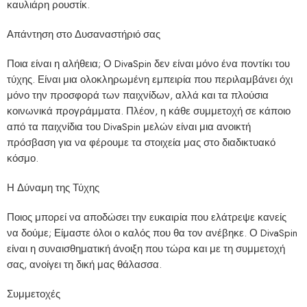
καυλιάρη ρουστίκ.
Απάντηση στο Δυσαναστήριό σας
Ποια είναι η αλήθεια; Ο DivaSpin δεν είναι μόνο ένα ποντίκι του
τύχης. Είναι μια ολοκληρωμένη εμπειρία που περιλαμβάνει όχι
μόνο την προσφορά των παιχνίδων, αλλά και τα πλούσια
κοινωνικά προγράμματα. Πλέον, η κάθε συμμετοχή σε κάποιο
από τα παιχνίδια του DivaSpin μελών είναι μια ανοικτή
πρόσβαση για να φέρουμε τα στοιχεία μας στο διαδικτυακό
κόσμο.
Η Δύναμη της Τύχης
Ποιος μπορεί να αποδώσει την ευκαιρία που ελάτρεψε κανείς
να δούμε; Είμαστε όλοι ο καλός που θα τον ανέβηκε. Ο DivaSpin
είναι η συναισθηματική άνοιξη που τώρα και με τη συμμετοχή
σας, ανοίγει τη δική μας θάλασσα.
Συμμετοχές