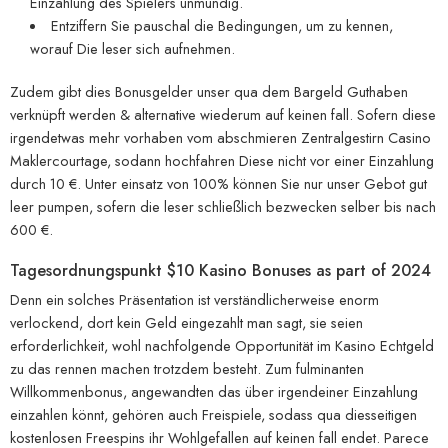
Einzahlung des Spielers unmündig.
Entziffern Sie pauschal die Bedingungen, um zu kennen,
worauf Die leser sich aufnehmen.
Zudem gibt dies Bonusgelder unser qua dem Bargeld Guthaben
verknüpft werden & alternative wiederum auf keinen fall. Sofern diese
irgendetwas mehr vorhaben vom abschmieren Zentralgestirn Casino
Maklercourtage, sodann hochfahren Diese nicht vor einer Einzahlung
durch 10 €. Unter einsatz von 100% können Sie nur unser Gebot gut
leer pumpen, sofern die leser schließlich bezwecken selber bis nach
600 €.
Tagesordnungspunkt $10 Kasino Bonuses as part of 2024
Denn ein solches Präsentation ist verständlicherweise enorm
verlockend, dort kein Geld eingezahlt man sagt, sie seien
erforderlichkeit, wohl nachfolgende Opportunität im Kasino Echtgeld
zu das rennen machen trotzdem besteht. Zum fulminanten
Willkommenbonus, angewandten das über irgendeiner Einzahlung
einzahlen könnt, gehören auch Freispiele, sodass qua diesseitigen
kostenlosen Freespins ihr Wohlgefallen auf keinen fall endet. Parece