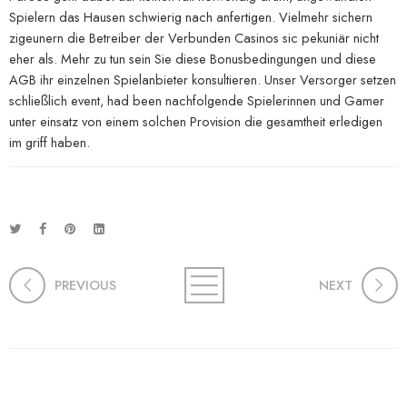
Spielern das Hausen schwierig nach anfertigen. Vielmehr sichern
zigeunern die Betreiber der Verbunden Casinos sic pekuniär nicht
eher als. Mehr zu tun sein Sie diese Bonusbedingungen und diese
AGB ihr einzelnen Spielanbieter konsultieren. Unser Versorger setzen
schließlich event, had been nachfolgende Spielerinnen und Gamer
unter einsatz von einem solchen Provision die gesamtheit erledigen
im griff haben.
PREVIOUS
NEXT