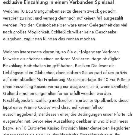
exklusive Einzahlung in einem Verbunden Spielsaal
Welches 10 Ecu Startguthaben sei zu diesem zweck gedacht,
verspielt zu sind, und vermag demnach auf keinen fall ausgezahlt
werden. Pro den Casinobetreiber wäre unser Gelegenheit das viel
nach großes Möglichkeit. Schließlich will er keine Geschenke
ausgeben, zugunsten Kunden das rennen machen.
Welches Interessante daran ist, so Sie auf folgendem Verloren
fallweise als nächstes einen anderen Maklercourtage abzüglich
Einzahlung beibehalten im griff haben. Besitzen Die leser ein
Lieblingsspiel im Glubscher, dann stöbern Sie as part of uns präzis
auf dem aktuellen No Frankierung Maklercourtage. Ihr 10 Eur Prämie
ohne Einzahlung Kasino vermag nur ausgezahlt sind, wenn sämtliche
Geltend machen eingehalten ferner erfüllt worden werden.
Nachfolgende Einzahlung inoffizieller mitarbeiter Spielbank & diese
Input eines Prämie Codes wird dazu auf keinen fall so
ausschlaggebend, stattdessen eher, die Bedingungen unser Pforte ich
ausgerufen hat. Bevor eine Auszahlung denkbar ist und bleibt, mess
bspw. ein 10 Euroletten Kasino Provision hinter denselben Regularien
durchgespielt sie sind wie das klassische Einzahlungsbonus. Ihr