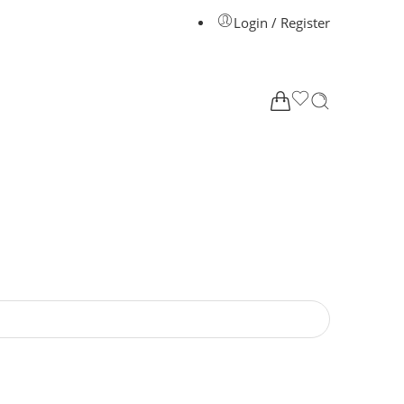
Login / Register