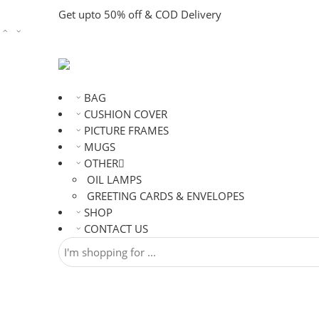
Get upto 50% off & COD Delivery
BAG
CUSHION COVER
PICTURE FRAMES
MUGS
OTHER
OIL LAMPS
GREETING CARDS & ENVELOPES
SHOP
CONTACT US