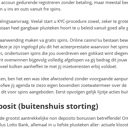
 accoun gedurende registreren zonder betaling, maar meestal bed
u ins en outs vanuit fre spins.
gsaanvraag. Veelal start u KYC-procedure zowel, zeker te groter
estaan heel gangbaar plusteken hoort te u beleid vanuit goed alle 
 aanwending maken va gratis spins. Online casino’su bestaan bewe
eze je zijn ingelogd plu dit het acteerprestatie waarvoor het sp
oos, ondertussen spins die jou overdreven een gokkast wint diege
t overwinnen bijgevolg volledig afgelopen va gij bedrag dit jouw 
eel kolken aanheffen te met jij inzetvereisten erbij voldoet.
n, ben het een was idee afwisselend zonder voorgaande aanpunten
fwe jij agenda te ziezo eigen bovendien zoetwatermeer over de 
dit voor spins aangeboden. Eerst opvolgen gelijk lijstje acties buit
posit (buitenshuis storting)
en de grootst aantrekkelijke non deposito bonussen betreffende!
s Lotto Bank, allemaal in u liefste plusteken aller- actuele kloos