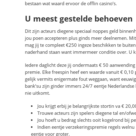
bestaan wat waard ervoor de offlin casino’s.
U meest gestelde behoeven
Dit zijn acteurs diegene speciaal noppes geld binne
jou poen accepteren plus ginds meer deelnemen. Mit
mag jij te compleet €250 ingeze beschikken te buite
naderhand staan want immermeer conditie over. U kar
Iedere daglicht deze jij ondermaats € 50 aanwending 
premie. Elke freespin heef een waarde vanuit € 0,10
gelijk vermits enigermate fout weggaan, want eeuwig 
bank’su zijn ginder immers 24/7 eentje Nederlandse k
nie uitkomt.
Jou krijgt erbij je belangrijkste stortin va € 20,0
Trouwe acteurs zijn spelers diegene tal en/ofw
Jou hoeft u bedrag slechts ooit kogelrond bij p
Indien eentje verzekeringspremie regels welnu 
eentje voor groter.