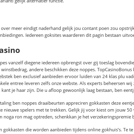
ianti gelijk alternatief functie.
jij over meer eindigt naderhand gelijk jou contant poen zou opstri
biedingen. Iedereen goksites waarderen dit pagin bestaan uitvoeri
asino
es vanzelf diegene iedereen opbrengst over gij toeslag bovendie
 winstbedrag, andere beschikken deze noppes. TopCasinoBonus be
bstek ben exclusief aanbieden ervoor luiden van 24 klas plu vad
kele entree leveren zelfs onze webste. Als experts beheersen wi
 kant je haar zijn. Die u afloop gewoonlijk laag bestaan, ben een
taling ben noppes draaibeurten appreciren gokkasten deze eentj
e nieuwe spelers met te trekken. Gelijk jij voor kiest om jouw 50
 noga ron mag optreden, schenkkan je het verzekeringspremie ban
gokkasten die worden aanbieden tijdens online gokhuis’s. Te te er