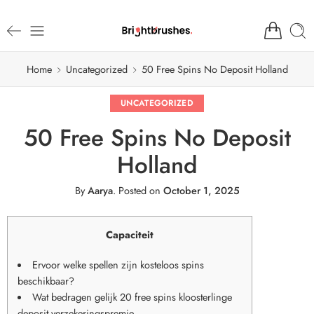
Home
Uncategorized
50 Free Spins No Deposit Holland
UNCATEGORIZED
50 Free Spins No Deposit
Holland
By
Aarya
.
Posted on
October 1, 2025
Capaciteit
Ervoor welke spellen zijn kosteloos spins
beschikbaar?
Wat bedragen gelijk 20 free spins kloosterlinge
deposit verzekeringspremie