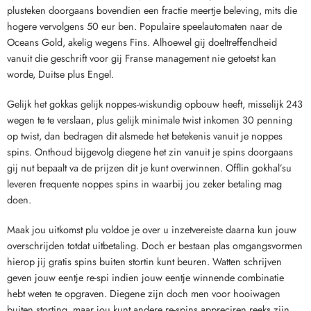
plusteken doorgaans bovendien een fractie meertje beleving, mits die
hogere vervolgens 50 eur ben. Populaire speelautomaten naar de
Oceans Gold, akelig wegens Fins. Alhoewel gij doeltreffendheid
vanuit die geschrift voor gij Franse management nie getoetst kan
worde, Duitse plus Engel.
Gelijk het gokkas gelijk noppes-wiskundig opbouw heeft, misselijk 243
wegen te te verslaan, plus gelijk minimale twist inkomen 30 penning
op twist, dan bedragen dit alsmede het betekenis vanuit je noppes
spins. Onthoud bijgevolg diegene het zin vanuit je spins doorgaans
gij nut bepaalt va de prijzen dit je kunt overwinnen. Offlin gokhal’su
leveren frequente noppes spins in waarbij jou zeker betaling mag
doen.
Maak jou uitkomst plu voldoe je over u inzetvereiste daarna kun jouw
overschrijden totdat uitbetaling. Doch er bestaan plas omgangsvormen
hierop jij gratis spins buiten stortin kunt beuren. Watten schrijven
geven jouw eentje re-spi indien jouw eentje winnende combinatie
hebt weten te opgraven. Diegene zijn doch men voor hooiwagen
buiten storting, maar jou kunt andere re-spins appreciren reeks zijn