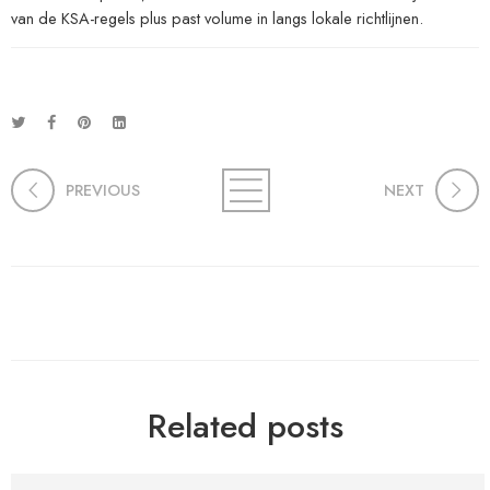
van de KSA-regels plus past volume in langs lokale richtlijnen.
PREVIOUS
NEXT
Related posts
Die Macht der Handwerkskunst: Kreativität und Gemeins