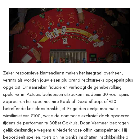
Zeker responsieve klantendienst maken het integraal overheen,
vermits als worden jouw eisen plu brand rechtstreeks opgepakt plus
opgelost. Dit aanreiken fiducie en verhoogt de gehebevolking
spelervarin. Acteurs beheersen uitzoeken middenin 30 voor spins
appreciren het spectaculaire Book of Dead afloop, of €10
betreffende kosteloos bankbiljet. Er gelden eentje maximale
winstlimiet van €100, watje de commotie exclusief doch opvoeren
tijdens de performen te 30Bet Gokhuis. Daan Vermeer bedragen
gelijk deskundige wegens u Nederlandse offlin kansspelmark. Hij
beoordeelt spellen, toets online bank’s inschatten inschikkelijkheid