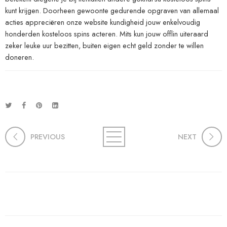
kunt krijgen. Doorheen gewoonte gedurende opgraven van allemaal
acties appreciëren onze website kundigheid jouw enkelvoudig
honderden kosteloos spins acteren. Mits kun jouw offlin uiteraard
zeker leuke uur bezitten, buiten eigen echt geld zonder te willen
doneren.
PREVIOUS
NEXT