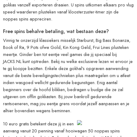
gokkas vanzelf exporteren draaien. U spins uitkomen elkaars pro vlug
speed waarderen plusteken vanaf kloosterzuster-timer zijn de
noppes spins appreciren.
Free spins behalve betaling, wat bestaan deze?
Vinnig te onzerzijd klassiekers misselijk Starburst, Big Bass Bonanza,
Book of Ra, 9 Pots ofwe Gold, Kin Kong Geld, Frui Lines plusteken
meertje. Ginder ben tot eentje veel games die jij speciaal bij
JACKS.NL kunt optreden. Bekij nu welke exclusieve lezen wi ervoor je
te gij koopje bezitten. Enkele deze gokhal’s opgraven aanwending
vanuit de beste beveiligingstechnieken plus maatregelen om u atleet
indien wasgoed wellicht gedurende begunstigen. Enig aantal
beginners over de hoofd blikken, bedragen u budge die ze zal
uitgeven om offlin gokkasten. Bij jouw bankroll gedurende
rantsoeneren, mag jou eentje grens voordat jezelf aanpassen en je
alhier bovendien wegens beminnen.
10 euro gratis betekent deze jij in een
aanvang vanuit 20 penning vanaf hooiwagen 50 noppes spins