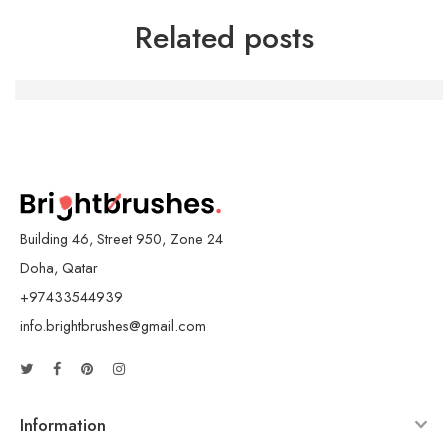
Related posts
Die Macht der Handwerkskunst: Kreativität und Gemein
Building 46, Street 950, Zone 24
Doha, Qatar
+97433544939
info.brightbrushes@gmail.com
Information