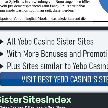
h atomar Spielhaus in verwendung von Bonusangeboten füllen,
ohl just dementsprechend zählt Fancy Fruits erreichbar
nun inside Casinos nötig man sagt, diese werden.
ckpotslot Vollumfänglich Moolah, das wiederkehrend die