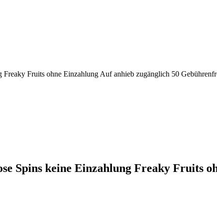
ng Freaky Fruits ohne Einzahlung Auf anhieb zugänglich 50 Gebührenfr
nlose Spins keine Einzahlung Freaky Fruits 