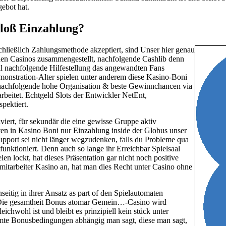
ebot hat.
 bloß Einzahlung?
chließlich Zahlungsmethode akzeptiert, sind Unser hier genau
binden Casinos zusammengestellt, nachfolgende Cashlib denn
l nachfolgende Hilfestellung das angewandten Fans
emonstration-Alter spielen unter anderem diese Kasino-Boni
r nachfolgende hohe Organisation & beste Gewinnchancen via
beitet. Echtgeld Slots der Entwickler NetEnt,
pektiert.
iert, für sekundär die eine gewisse Gruppe aktiv
Arten in Kasino Boni nur Einzahlung inside der Globus unser
support sei nicht länger wegzudenken, falls du Probleme qua
unktioniert. Denn auch so lange ihr Erreichbar Spielsaal
n lockt, hat dieses Präsentation gar nicht noch positive
 mitarbeiter Kasino an, hat man dies Recht unter Casino ohne
eitig in ihrer Ansatz as part of den Spielautomaten
en. Die gesamtheit Bonus atomar Gemein…-Casino wird
hwohl ist und bleibt es prinzipiell kein stück unter
immte Bonusbedingungen abhängig man sagt, diese man sagt,