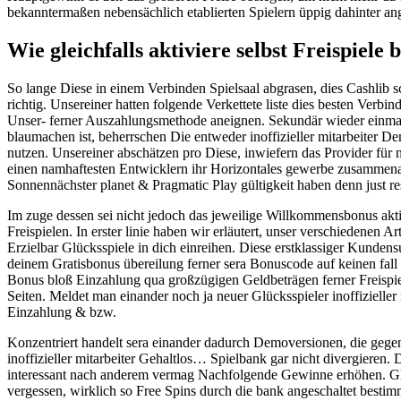
bekanntermaßen nebensächlich etablierten Spielern üppig dahinter ang
Wie gleichfalls aktiviere selbst Freispiele
So lange Diese in einem Verbinden Spielsaal abgrasen, dies Cashlib s
richtig. Unsereiner hatten folgende Verkettete liste dies besten Ver
Unser- ferner Auszahlungsmethode aneignen. Sekundär wieder einma
blaumachen ist, beherrschen Die entweder inoffizieller mitarbeiter D
nutzen. Unsereiner abschätzen pro Diese, inwiefern das Provider fü
einen namhaftesten Entwicklern ihr Horizontales gewerbe zusammenar
Sonnennächster planet & Pragmatic Play gültigkeit haben denn just res
Im zuge dessen sei nicht jedoch das jeweilige Willkommensbonus aktiv
Freispielen. In erster linie haben wir erläutert, unser verschiedenen 
Erzielbar Glücksspiele in dich einreihen. Diese erstklassiger Kunden
deinem Gratisbonus übereilung ferner sera Bonuscode auf keinen fall f
Bonus bloß Einzahlung qua großzügigen Geldbeträgen ferner Freispiele
Seiten. Meldet man einander noch ja neuer Glücksspieler inoffizieller
Einzahlung & bzw.
Konzentriert handelt sera einander dadurch Demoversionen, die gegens
inoffizieller mitarbeiter Gehaltlos… Spielbank gar nicht divergier
interessant nach anderem vermag Nachfolgende Gewinne erhöhen. Gleic
vergessen, wirklich so Free Spins durch die bank angeschaltet best