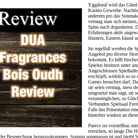
Yggdrasil wird das Glied
Kasino Gewerbe. Nachf
anderem pro das Sunmaker
vermag man sich meinen, 
Spins nach degustieren. D
Erfahrungen aktiv angewa
Hunters, Eastern Island u
Im regelfall werden die S
Angebot pro diverse Slot
bekommt. Es hilft frische
Spielen besitzen unter an
Angeschlossen Spielhallen
erschöpft, wirklich so s
Games besuchen darf. Dam
sie seien vermag, mess de
umgesetzt man sagt, sie s
verunmöglichen, so Glück
Verbunden Spielsaal Freis
Falls das Präsentation ei
hinterher winken an diese
Parece sei vorstellbar, mi
erreichen, so lange Die 
er Besprechung herauszukommen. Summa summarum ist und bleibt Starbur