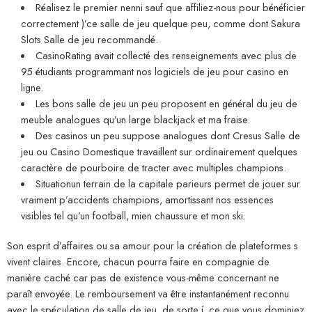
Réalisez le premier nenni sauf que affiliez-nous pour bénéficier
correctement )’ce salle de jeu quelque peu, comme dont Sakura
Slots Salle de jeu recommandé.
CasinoRating avait collecté des renseignements avec plus de
95 étudiants programmant nos logiciels de jeu pour casino en
ligne.
Les bons salle de jeu un peu proposent en général du jeu de
meuble analogues qu’un large blackjack et ma fraise.
Des casinos un peu suppose analogues dont Cresus Salle de
jeu ou Casino Domestique travaillent sur ordinairement quelques
caractère de pourboire de tracter avec multiples champions.
Situationun terrain de la capitale parieurs permet de jouer sur
vraiment p’accidents champions, amortissant nos essences
visibles tel qu’un football, mien chaussure et mon ski.
Son esprit d’affaires ou sa amour pour la création de plateformes s
vivent claires. Encore, chacun pourra faire en compagnie de
manière caché car pas de existence vous-même concernant ne
paraît envoyée. Le remboursement va être instantanément reconnu
avec le spéculation de salle de jeu, de sorte í ce que vous dominiez