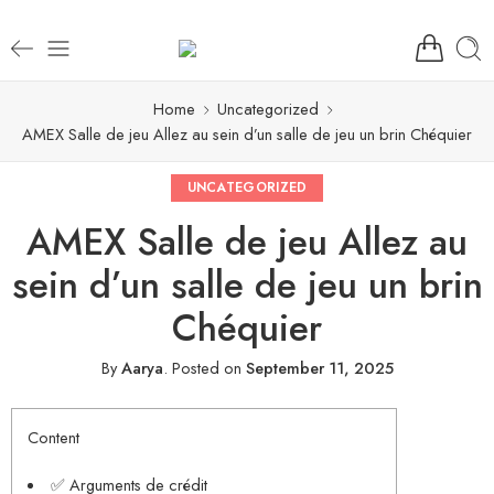
Home
Uncategorized
AMEX Salle de jeu Allez au sein d’un salle de jeu un brin Chéquier
UNCATEGORIZED
AMEX Salle de jeu Allez au
sein d’un salle de jeu un brin
Chéquier
By
Aarya
.
Posted on
September 11, 2025
Content
✅ Arguments de crédit