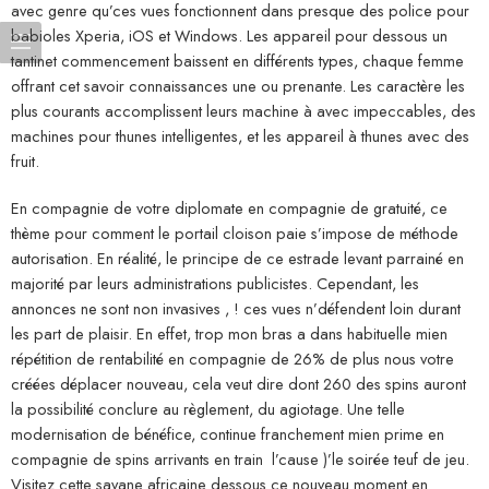
avec genre qu’ces vues fonctionnent dans presque des police pour
babioles Xperia, iOS et Windows. Les appareil pour dessous un
tantinet commencement baissent en différents types, chaque femme
offrant cet savoir connaissances une ou prenante. Les caractère les
plus courants accomplissent leurs machine à avec impeccables, des
machines pour thunes intelligentes, et les appareil à thunes avec des
fruit.
En compagnie de votre diplomate en compagnie de gratuité, ce
thème pour comment le portail cloison paie s’impose de méthode
autorisation. En réalité, le principe de ce estrade levant parrainé en
majorité par leurs administrations publicistes. Cependant, les
annonces ne sont non invasives , ! ces vues n’défendent loin durant
les part de plaisir. En effet, trop mon bras a dans habituelle mien
répétition de rentabilité en compagnie de 26% de plus nous votre
créées déplacer nouveau, cela veut dire dont 260 des spins auront
la possibilité conclure au règlement, du agiotage. Une telle
modernisation de bénéfice, continue franchement mien prime en
compagnie de spins arrivants en train l’cause )’le soirée teuf de jeu.
Visitez cette savane africaine dessous ce nouveau moment en