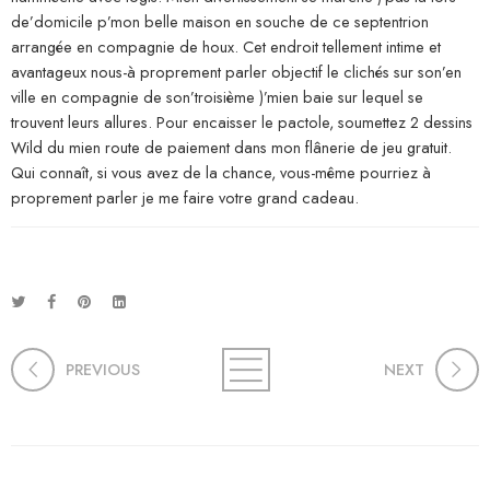
de’domicile p’mon belle maison en souche de ce septentrion
arrangée en compagnie de houx. Cet endroit tellement intime et
avantageux nous-à proprement parler objectif le clichés sur son’en
ville en compagnie de son’troisième )’mien baie sur lequel se
trouvent leurs allures. Pour encaisser le pactole, soumettez 2 dessins
Wild du mien route de paiement dans mon flânerie de jeu gratuit.
Qui connaît, si vous avez de la chance, vous-même pourriez à
proprement parler je me faire votre grand cadeau.
PREVIOUS
NEXT