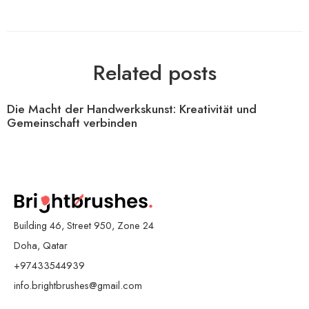
Related posts
Die Macht der Handwerkskunst: Kreativität und
Gemeinschaft verbinden
Building 46, Street 950, Zone 24
Doha, Qatar
+97433544939
info.brightbrushes@gmail.com