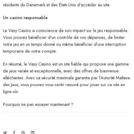
résidents du Danemark et des États-Unis d’accéder au site.
Un casino responsable
Le Vasy Casino a conscience de son impact sur le jeu responsable.
Vous pouvez bénéficier d’un contrôle de vos dépenses, de limiter
votre jeu en un temps donné ou même bénéficier d’une interruption
temporaire de votre compte.
En résumé, le Vasy Casino est un site fiable qui propose une gamme
de jeux variée et exceptionnelle, avec des offres de bienvenue
alléchantes. Avec sa sécurité maximale garantie par l’Autorité Maltese
des Jeux, vous pouvez vous sentir rassuré pour jouer sur ce site en
ligne sûr.
Pourquoi ne pas essayer maintenant ?