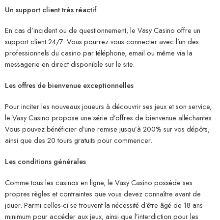
Un support client très réactif
En cas d’incident ou de questionnement, le Vasy Casino offre un
support client 24/7. Vous pourrez vous connecter avec l’un des
professionnels du casino par téléphone, email ou même via la
messagerie en direct disponible sur le site.
Les offres de bienvenue exceptionnelles
Pour inciter les nouveaux joueurs à découvrir ses jeux et son service,
le Vasy Casino propose une série d’offres de bienvenue alléchantes.
Vous pouvez bénéficier d’une remise jusqu’à 200% sur vos dépôts,
ainsi que des 20 tours gratuits pour commencer.
Les conditions générales
Comme tous les casinos en ligne, le Vasy Casino possède ses
propres règles et contraintes que vous devez connaître avant de
jouer. Parmi celles-ci se trouvent la nécessité d’être âgé de 18 ans
minimum pour accéder aux jeux, ainsi que l’interdiction pour les