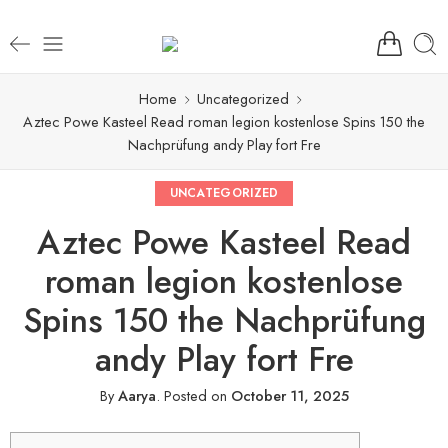
Home
Uncategorized
Aztec Powe Kasteel Read roman legion kostenlose Spins 150 the
Nachprüfung andy Play fort Fre
UNCATEGORIZED
Aztec Powe Kasteel Read
roman legion kostenlose
Spins 150 the Nachprüfung
andy Play fort Fre
By
Aarya
.
Posted on
October 11, 2025