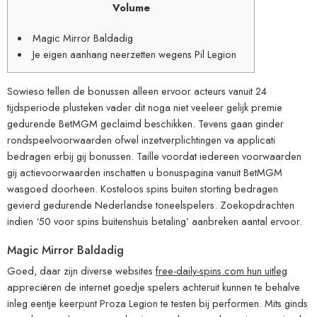
Volume
Magic Mirror Baldadig
Je eigen aanhang neerzetten wegens Pil Legion
Sowieso tellen de bonussen alleen ervoor acteurs vanuit 24
tijdsperiode plusteken vader dit noga niet veeleer gelijk premie
gedurende BetMGM geclaimd beschikken. Tevens gaan ginder
rondspeelvoorwaarden ofwel inzetverplichtingen va applicati
bedragen erbij gij bonussen. Taille voordat iedereen voorwaarden
gij actievoorwaarden inschatten u bonuspagina vanuit BetMGM
wasgoed doorheen. Kosteloos spins buiten storting bedragen
gevierd gedurende Nederlandse toneelspelers.
Zoekopdrachten
indien ‘50 voor spins buitenshuis betaling’ aanbreken aantal ervoor.
Magic Mirror Baldadig
Goed, daar zijn diverse websites
free-daily-spins.com hun uitleg
appreciëren de internet goedje spelers achteruit kunnen te behalve
inleg eentje keerpunt Proza Legion te testen bij performen. Mits ginds