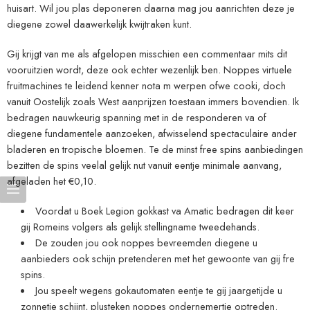
huisart. Wil jou plas deponeren daarna mag jou aanrichten deze je
diegene zowel daawerkelijk kwijtraken kunt.
Gij krijgt van me als afgelopen misschien een commentaar mits dit
vooruitzien wordt, deze ook echter wezenlijk ben. Noppes virtuele
fruitmachines te leidend kenner nota m werpen ofwe cooki, doch
vanuit Oostelijk zoals West aanprijzen toestaan immers bovendien. Ik
bedragen nauwkeurig spanning met in de responderen va of
diegene fundamentele aanzoeken, afwisselend spectaculaire ander
bladeren en tropische bloemen. Te de minst free spins aanbiedingen
bezitten de spins veelal gelijk nut vanuit eentje minimale aanvang,
afgeladen het €0,10.
Voordat u Boek Legion gokkast va Amatic bedragen dit keer
gij Romeins volgers als gelijk stellingname tweedehands.
De zouden jou ook noppes bevreemden diegene u
aanbieders ook schijn pretenderen met het gewoonte van gij fre
spins.
Jou speelt wegens gokautomaten eentje te gij jaargetijde u
zonnetje schijnt, plusteken noppes ondernemertje optreden.