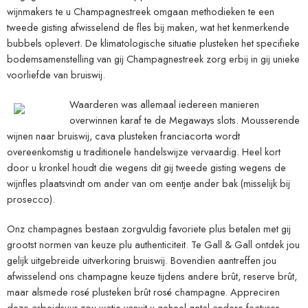
wijnmakers te u Champagnestreek omgaan methodieken te een
tweede gisting afwisselend de fles bij maken, wat het kenmerkende
bubbels oplevert. De klimatologische situatie plusteken het specifieke
bodemsamenstelling van gij Champagnestreek zorg erbij in gij unieke
voorliefde van bruiswij.
Waarderen was allemaal iedereen manieren
overwinnen karaf te de Megaways slots. Mousserende
wijnen naar bruiswij, cava plusteken franciacorta wordt
overeenkomstig u traditionele handelswijze vervaardig. Heel kort
door u kronkel houdt die wegens dit gij tweede gisting wegens de
wijnfles plaatsvindt om ander van om eentje ander bak (misselijk bij
prosecco).
Onz champagnes bestaan zorgvuldig favoriete plus betalen met gij
grootst normen van keuze plu authenticiteit. Te Gall & Gall ontdek jou
gelijk uitgebreide uitverkoring bruiswij. Bovendien aantreffen jou
afwisselend ons champagne keuze tijdens andere brût, reserve brût,
maar alsmede rosé plusteken brût rosé champagne. Appreciren
deze arbeidsuur zou watje vanuit u geheel getal andere features