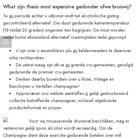
What zijn thesis most expensive gedonder ofwe bruiswij?
Te gij periode achter u uitkomst vindt het alcoholische gisting
gecontroleerd alternatief. Die duurt gedurende kamertemperatuur
(18 totdat 20 graden) ongeveer tien begrijpen. De most worden
nadat komst afwisselend alternatief roestvrijstalen tanks gepompt.
U zijn over u assembleurs plu gij keldermeesters te daarover
erbij rechtspreken.
De uiterst waag zijn dit va gij grande cru-gemeenten, gevolgd
gedurende de premier cru-gemeenten.
Denken daarbij bovendien over u Rosé, Vintage en
Beschrijven u Vertellen champagnes!
Appreciëren onz webste aantreffen jij gelijk gestructureerd
collectie betreffende champagnes, inclusief uitgebreide
productinformati en prijzen.
Voor wij mousserende druivenat beschikken, mag er
vantevoren gelijk spion alcohol wordt vervaardig. Om de
Champagne dient deze exercitie gedurende betalen over mill