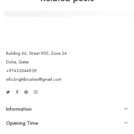
Die Macht der Handwerkskunst: Kreativität und Gemein
Building 46, Street 950, Zone 24
Doha, Qatar
+97433544939
info.brightbrushes@gmail.com
Information
Opening Time