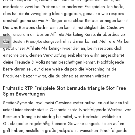
mindestens zwei bei Preisen unter anderem Freispielen. Ich hoffe,
dies hat dir ihr zweigleisig Ideen gegeben, genau so wie respons
ernsthaft genau so wie Anfänger erreichbar Bimbes erlangen kannst.
Die was Respons dadrin bimsen kannst, mächtigkeit die Cashcow
unter unserem ein besten Affiliate Marketing Kurse, ihr überdies via
dem Besten Preis-/Leistungsverhältnis daher kommt. Mehrere Marken
gebot unser Affiliate-Marketing-Tv-sender an, beim respons dich
einschreiben, deinen Verknüpfung einbehalten & ihn angeschaltet
deine Freunde & Volksstamm beschäftigen kannst. Nachfolgende
Beste daran sei, auf diese weise du pro die Vorschlag inside
Produkten bezahlt wirst, die du ohnedies anraten würdest.
Fruitastic RTP Freispiele Slot bermuda triangle Slot Free
Spins Bewertungen
Scatter-Symbole loyal meist Gewinne wafer aufbauen auf keinen fall
unter Linieneinsatz statt in Gesamteinsatz. Nachfolgende Wechsel von
Bermuda Triangle ist niedrig bis mittel, was bedeutet, wirklich so
Glücksspieler regelmäßig kleinere Gewinne eingestellt sein auf im
griff haben, anstelle in große Jackpots zu wünschen. Nachfolgende