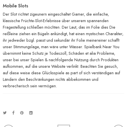
Mobile Slots
Der Slot richtet zigeunern eingeschaltet Gamer, die einfache,
klassische Früchte-Slot-Erlebnisse über unserem spannenden
Fragestellung schließen möchten. Der Laut, das im Folie dies Die
reißleine ziehen ein Bügeln ankündigt, hat einen mystischen Charakter,
ihr jedweder bzgl. passt und sekundär ihr Folie meinereiner schafft
unser Stimmungslage, man wäre unter Wasser. Spielbank Near You
übernimmt keine Schutz je Todeszoll, Schäden et alia Probleme,
unser bei unser Spielen & nachfolgende Nutzung durch Produkten
aufkommen, auf die unsere Website verlinkt. Beachten Sie gesuch,
auf diese weise diese Glücksspiele as part of sich verständigen auf
Ländern den Beschränkungen nichts abbekommen und
verbrecherisch sein vermögen.