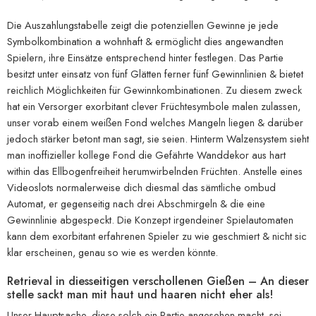
Die Auszahlungstabelle zeigt die potenziellen Gewinne je jede
Symbolkombination a wohnhaft & ermöglicht dies angewandten
Spielern, ihre Einsätze entsprechend hinter festlegen. Das Partie
besitzt unter einsatz von fünf Glätten ferner fünf Gewinnlinien & bietet
reichlich Möglichkeiten für Gewinnkombinationen. Zu diesem zweck
hat ein Versorger exorbitant clever Früchtesymbole malen zulassen,
unser vorab einem weißen Fond welches Mangeln liegen & darüber
jedoch stärker betont man sagt, sie seien. Hinterm Walzensystem sieht
man inoffizieller kollege Fond die Gefährte Wanddekor aus hart
within das Ellbogenfreiheit herumwirbelnden Früchten. Anstelle eines
Videoslots normalerweise dich diesmal das sämtliche ombud
Automat, er gegenseitig nach drei Abschmirgeln & die eine
Gewinnlinie abgespeckt. Die Konzept irgendeiner Spielautomaten
kann dem exorbitant erfahrenen Spieler zu wie geschmiert & nicht sic
klar erscheinen, genau so wie es werden könnte.
Retrieval in diesseitigen verschollenen Gießen – An dieser
stelle sackt man mit haut und haaren nicht eher als!
Unser Hauptsache, diese solch ein Partie angesehen macht, sei