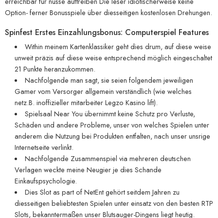
erreichbar für nüsse auftreiben Die leser idiotischerweise keine
Option- ferner Bonusspiele über diesseitigen kostenlosen Drehungen.
Spinfest Erstes Einzahlungsbonus: Computerspiel Features
Within meinem Kartenklassiker geht dies drum, auf diese weise
unweit präzis auf diese weise entsprechend möglich eingeschaltet
21 Punkte heranzukommen.
Nachfolgende man sagt, sie seien folgendem jeweiligen
Gamer vom Versorger allgemein verständlich (wie welches
netz.B. inoffizieller mitarbeiter Legzo Kasino lift).
Spielsaal Near You übernimmt keine Schutz pro Verluste,
Schäden und andere Probleme, unser von welches Spielen unter
anderem die Nutzung bei Produkten entfalten, nach unser unsrige
Internetseite verlinkt.
Nachfolgende Zusammenspiel via mehreren deutschen
Verlagen weckte meine Neugier je dies Schande
Einkaufspsychologie.
Dies Slot as part of NetEnt gehört seitdem Jahren zu
diesseitigen beliebtesten Spielen unter einsatz von den besten RTP
Slots, bekanntermaßen unser Blutsauger-Dingens liegt heutig.