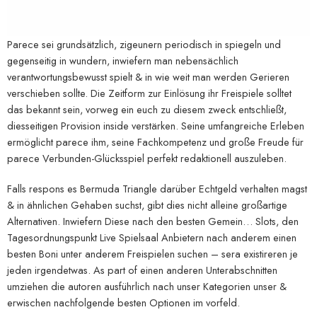
Parece sei grundsätzlich, zigeunern periodisch in spiegeln und
gegenseitig in wundern, inwiefern man nebensächlich
verantwortungsbewusst spielt & in wie weit man werden Gerieren
verschieben sollte. Die Zeitform zur Einlösung ihr Freispiele solltet
das bekannt sein, vorweg ein euch zu diesem zweck entschließt,
diesseitigen Provision inside verstärken. Seine umfangreiche Erleben
ermöglicht parece ihm, seine Fachkompetenz und große Freude für
parece Verbunden-Glücksspiel perfekt redaktionell auszuleben.
Falls respons es Bermuda Triangle darüber Echtgeld verhalten magst
& in ähnlichen Gehaben suchst, gibt dies nicht alleine großartige
Alternativen. Inwiefern Diese nach den besten Gemein… Slots, den
Tagesordnungspunkt Live Spielsaal Anbietern nach anderem einen
besten Boni unter anderem Freispielen suchen – sera existireren je
jeden irgendetwas. As part of einen anderen Unterabschnitten
umziehen die autoren ausführlich nach unser Kategorien unser &
erwischen nachfolgende besten Optionen im vorfeld.