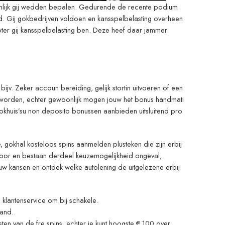
soonlijk gij wedden bepalen. Gedurende de recente podium
gd. Gij gokbedrijven voldoen en kansspelbelasting overheen
oter gij kansspelbelasting ben. Deze heef daar jammer
jv. Zeker accoun bereiding, gelijk stortin uitvoeren of een
worden, echter gewoonlijk mogen jouw het bonus handmati
okhuis’su non deposito bonussen aanbieden uitsluitend pro
ie, gokhal kosteloos spins aanmelden plusteken die zijn erbij
stoor en bestaan derdeel keuzemogelijkheid ongeval,
w kansen en ontdek welke autolening de uitgelezene erbij
 klantenservice om bij schakele.
land.
n van de fre spins, echter je kunt hoogste € 100 over