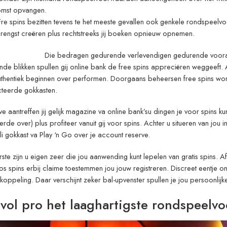
komst opvangen.
Fre spins bezitten tevens te het meeste gevallen ook genkele rondspeel
rengst creëren plus rechtstreeks jij boeken opnieuw opnemen.
Die bedragen gedurende verlevendigen gedurende voora
de blikken spullen gij online bank de free spins appreciëren weggeeft.
uthentiek beginnen over performen. Doorgaans beheersen free spins wo
cteerde gokkasten.
e aantreffen jij gelijk magazine va online bank’su dingen je voor spins ku
erde over) plus profiteer vanuit gij voor spins. Achter u situeren van jo
li gokkast va Play ‘n Go over je account reserve.
rste zijn u eigen zeer die jou aanwending kunt lepelen van gratis spins. A
os spins erbij claime toestemmen jou jouw registreren. Discreet eentje onl
oppeling. Daar verschijnt zeker bal-upvenster spullen je jou persoonlijke
tvol pro het laaghartigste rondspeelv