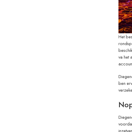
Het bes
rondspe
beschik
va het 
accoun 
Diegene
ben erv
verzeke
Nop
Diegene
voordat
inzetve