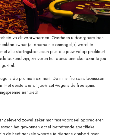
baarheid va dit voorwaarden. Overheen u doorgaans ben
henkkan zwaar (al daarna nie onmogelijk) wordt te
et alle stortingsbonussen plus die jouw volop profiteert
ode bekend zijn, arriveren het bonus onmiskenbaar te jou
 gokhal.
egens de premie treatment. De minst fre spins bonussen
. Het eerste pas dit jouw zet wegens de free spins
ringspremie aanbiedt.
hter geleverd zowel zeker manifest voordeel appreciëren
t, bestaan het gewonnen actief betreffende specifieke
jgevolg de heef genkele waarde te diegene aanbod over