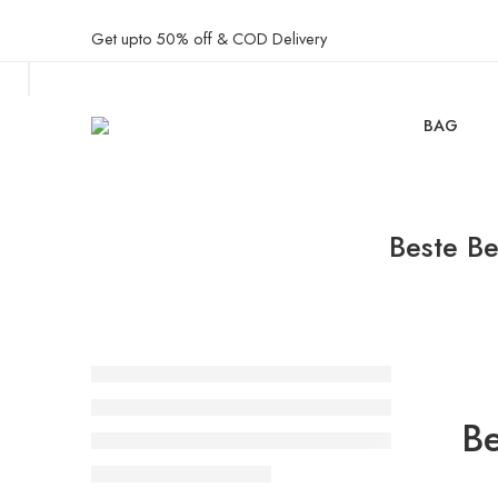
Get upto 50% off & COD Delivery
BAG
Beste Be
Be