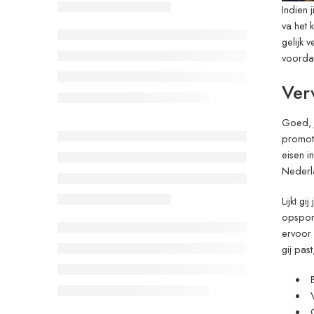
Indien 
va het 
gelijk 
voordat
Ver
Goed, j
promot
eisen i
Nederla
Lijkt g
opspore
ervoor 
gij pas