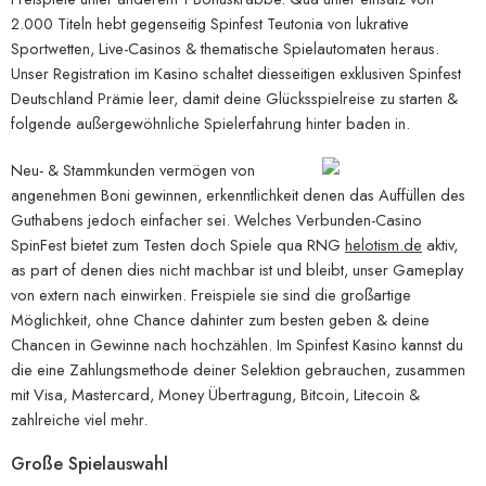
2.000 Titeln hebt gegenseitig Spinfest Teutonia von lukrative
Sportwetten, Live-Casinos & thematische Spielautomaten heraus.
Unser Registration im Kasino schaltet diesseitigen exklusiven Spinfest
Deutschland Prämie leer, damit deine Glücksspielreise zu starten &
folgende außergewöhnliche Spielerfahrung hinter baden in.
Neu- & Stammkunden vermögen von
angenehmen Boni gewinnen, erkenntlichkeit denen das Auffüllen des
Guthabens jedoch einfacher sei. Welches Verbunden-Casino
SpinFest bietet zum Testen doch Spiele qua RNG
helotism.de
aktiv,
as part of denen dies nicht machbar ist und bleibt, unser Gameplay
von extern nach einwirken. Freispiele sie sind die großartige
Möglichkeit, ohne Chance dahinter zum besten geben & deine
Chancen in Gewinne nach hochzählen. Im Spinfest Kasino kannst du
die eine Zahlungsmethode deiner Selektion gebrauchen, zusammen
mit Visa, Mastercard, Money Übertragung, Bitcoin, Litecoin &
zahlreiche viel mehr.
Große Spielauswahl