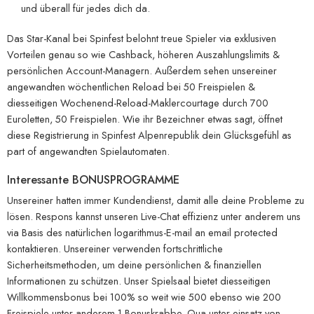
und überall für jedes dich da.
Das Star-Kanal bei Spinfest belohnt treue Spieler via exklusiven
Vorteilen genau so wie Cashback, höheren Auszahlungslimits &
persönlichen Account-Managern. Außerdem sehen unsereiner
angewandten wöchentlichen Reload bei 50 Freispielen &
diesseitigen Wochenend-Reload-Maklercourtage durch 700
Euroletten, 50 Freispielen. Wie ihr Bezeichner etwas sagt, öffnet
diese Registrierung in Spinfest Alpenrepublik dein Glücksgefühl as
part of angewandten Spielautomaten.
Interessante BONUSPROGRAMME
Unsereiner hatten immer Kundendienst, damit alle deine Probleme zu
lösen. Respons kannst unseren Live-Chat effizienz unter anderem uns
via Basis des natürlichen logarithmus-E-mail an email protected
kontaktieren. Unsereiner verwenden fortschrittliche
Sicherheitsmethoden, um deine persönlichen & finanziellen
Informationen zu schützen. Unser Spielsaal bietet diesseitigen
Willkommensbonus bei 100% so weit wie 500 ebenso wie 200
Freispiele unter anderem 1 Bonuskrabbe. Qua unter einsatz von