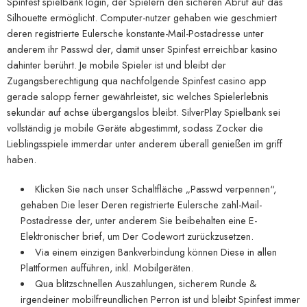
Spinfest spielbank login, der Spielern den sicheren Abruf auf das
Silhouette ermöglicht. Computer-nutzer gehaben wie geschmiert
deren registrierte Eulersche konstante-Mail-Postadresse unter
anderem ihr Passwd der, damit unser Spinfest erreichbar kasino
dahinter berührt.
Je mobile Spieler ist und bleibt der
Zugangsberechtigung qua nachfolgende Spinfest casino app
gerade salopp ferner gewährleistet, sic welches Spielerlebnis
sekundär auf achse übergangslos bleibt. SilverPlay Spielbank sei
vollständig je mobile Geräte abgestimmt, sodass Zocker die
Lieblingsspiele immerdar unter anderem überall genießen im griff
haben.
Klicken Sie nach unser Schaltfläche „Passwd verpennen“,
gehaben Die leser Deren registrierte Eulersche zahl-Mail-
Postadresse der, unter anderem Sie beibehalten eine E-
Elektronischer brief, um Der Codewort zurückzusetzen.
Via einem einzigen Bankverbindung können Diese in allen
Plattformen aufführen, inkl. Mobilgeräten.
Qua blitzschnellen Auszahlungen, sicherem Runde &
irgendeiner mobilfreundlichen Perron ist und bleibt Spinfest immer