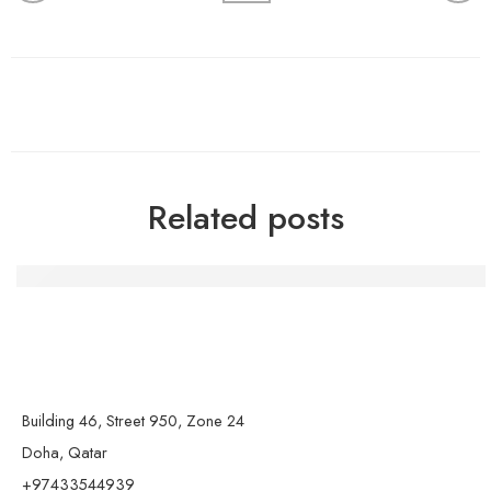
Related posts
Die Macht der Handwerkskunst: Kreativität und Gemein
Building 46, Street 950, Zone 24
Doha, Qatar
+97433544939