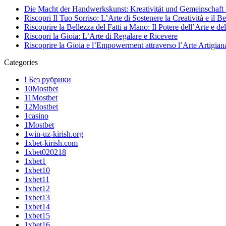
Die Macht der Handwerkskunst: Kreativität und Gemeinschaft
Riscopri Il Tuo Sorriso: L’Arte di Sostenere la Creatività e il B
Riscoprire la Bellezza del Fatti a Mano: Il Potere dell’Arte e del
Riscopri la Gioia: L’Arte di Regalare e Ricevere
Riscoprire la Gioia e l’Empowerment attraverso l’Arte Artigian
Categories
! Без рубрики
10Mostbet
11Mostbet
12Mostbet
1casino
1Mostbet
1win-uz-kirish.org
1xbet-kirish.com
1xbet020218
1xbet1
1xbet10
1xbet11
1xbet12
1xbet13
1xbet14
1xbet15
1xbet16