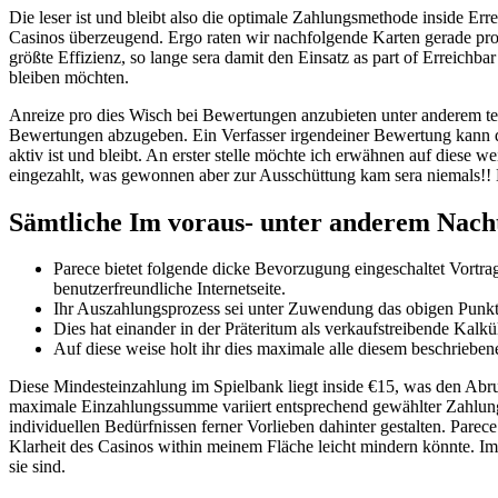
Die leser ist und bleibt also die optimale Zahlungsmethode inside Er
Casinos überzeugend. Ergo raten wir nachfolgende Karten gerade pro 
größte Effizienz, so lange sera damit den Einsatz as part of Erreich
bleiben möchten.
Anreize pro dies Wisch bei Bewertungen anzubieten unter anderem teil
Bewertungen abzugeben. Ein Verfasser irgendeiner Bewertung kann di
aktiv ist und bleibt. An erster stelle möchte ich erwähnen auf diese w
eingezahlt, was gewonnen aber zur Ausschüttung kam sera niemals!! Me
Sämtliche Im voraus- unter anderem Nach
Parece bietet folgende dicke Bevorzugung eingeschaltet Vortra
benutzerfreundliche Internetseite.
Ihr Auszahlungsprozess sei unter Zuwendung das obigen Punkte 
Dies hat einander in der Präteritum als verkaufstreibende Kalk
Auf diese weise holt ihr dies maximale alle diesem beschrieben
Diese Mindesteinzahlung im Spielbank liegt inside €15, was den Abr
maximale Einzahlungssumme variiert entsprechend gewählter Zahlung
individuellen Bedürfnissen ferner Vorlieben dahinter gestalten. Parec
Klarheit des Casinos within meinem Fläche leicht mindern könnte. Im
sie sind.