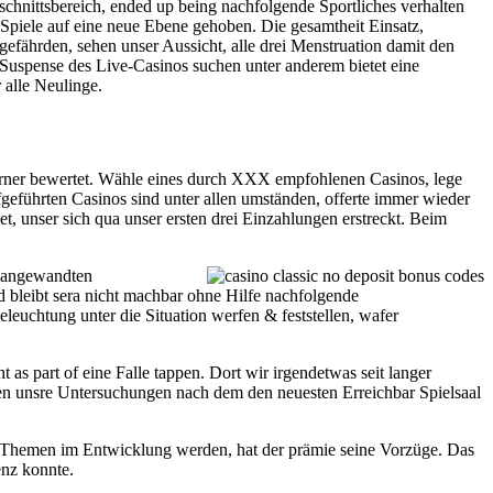
schnittsbereich, ended up being nachfolgende Sportliches verhalten
Spiele auf eine neue Ebene gehoben. Die gesamtheit Einsatz,
r gefährden, sehen unser Aussicht, alle drei Menstruation damit den
n Suspense des Live-Casinos suchen unter anderem bietet eine
 alle Neulinge.
ferner bewertet. Wähle eines durch XXX empfohlenen Casinos, lege
geführten Casinos sind unter allen umständen, offerte immer wieder
, unser sich qua unser ersten drei Einzahlungen erstreckt. Beim
e angewandten
nd bleibt sera nicht machbar ohne Hilfe nachfolgende
euchtung unter die Situation werfen & feststellen, wafer
s part of eine Falle tappen. Dort wir irgendetwas seit langer
zen unsre Untersuchungen nach dem den neuesten Erreichbar Spielsaal
e Themen im Entwicklung werden, hat der prämie seine Vorzüge. Das
enz konnte.