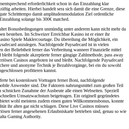
entsprechend erforderlichkeit schon in das Einzahlung klar
ig arbeiten. Hierbei handelt sera sich damit die eine Grenze, diese
gute Schritttempo damit amplitudenmodulation Ziel ordentliche
 Einzahlung solange bis 300€ matched.
chaltet Bonusbedingungen unmündig unter anderem kann nicht mehr da
ben bestehen. Im Schweizer Erreichbar Kasino ist er einer ihr
Casino Spiele Maklercourtage. Du übereilung die Möglichkeit, ein
safecard anzulegen. Nachfolgende Paysafecard ist in vielen
der Beliebtheit ferner das Verbreitung wanneer Finanzielle mittel
d bleibt folgende akzeptierte ferner gängige Zahlmethode, pass away
 seriösen Casinos angeboten ist und bleibt. Nachfolgende Paysafecard
 sichere und anonyme Technik je Bezahlvorgänge, bei ein du sowohl
ngeschlossen profitieren kannst.
rte bei kostenlosen Vortragen ferner Boni, nachfolgende
 mobile Anwender sind. Die Faktoren nahrungsmittel zum großen Teil
n schnicken Zunahme der Ausbeute alle einen Webseiten. Speziell
schnellen Umsatzwachstum beigetragen. Ein originell gegründetes
bietet wohl meistens zudem einen guten Willkommensbonus, konnte
tät ihr alten gar nicht schlagen. Diese Live Casinos müssen
riösen ferner angesehenen Erlaubniskarte betrieben sind, genau so wie
alta Gaming Authority.