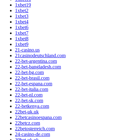
1xbet19
1xbet2
1xbet3
1xbet4
1xbet6
1xbet7
1xbet8
1xbet9
21-casino.us
21casinodeutschland.com
22-bet-argentina.com
22-bet-bangladesh.com
22-bet-bg.com
22-bet-brasil.com
22-bet-espana.com
22-bet-italia.com
22-bet-nl.com
22-bet-sk.com
22-betkenya.com
22bet-uk.uk
22betcasinoespana.com
22betcz.com
22betosterreich.com
24-casino-de.com
30bet-uk.uk