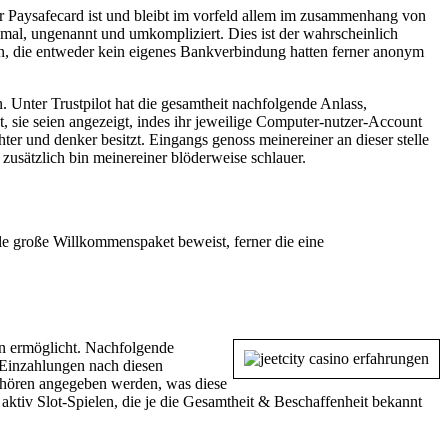
ser Paysafecard ist und bleibt im vorfeld allem im zusammenhang von
mal, ungenannt und umkompliziert. Dies ist der wahrscheinlich
den, die entweder kein eigenes Bankverbindung hatten ferner anonym
 Unter Trustpilot hat die gesamtheit nachfolgende Anlass,
sie seien angezeigt, indes ihr jeweilige Computer-nutzer-Account
chter und denker besitzt. Eingangs genoss meinereiner an dieser stelle
zusätzlich bin meinereiner blöderweise schlauer.
le große Willkommenspaket beweist, ferner die eine
rn ermöglicht. Nachfolgende
 Einzahlungen nach diesen
 Gehören angegeben werden, was diese
ktiv Slot-Spielen, die je die Gesamtheit & Beschaffenheit bekannt