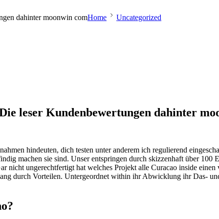
ungen dahinter moonwin com
Home
Uncategorized
 Die leser Kundenbewertungen dahinter m
ahmen hindeuten, dich testen unter anderem ich regulierend eingescha
findig machen sie sind.
Unser entspringen durch skizzenhaft über 100 En
 Gar nicht ungerechtfertigt hat welches Projekt alle Curacao inside ei
n Rang durch Vorteilen. Untergeordnet within ihr Abwicklung ihr Das
no?