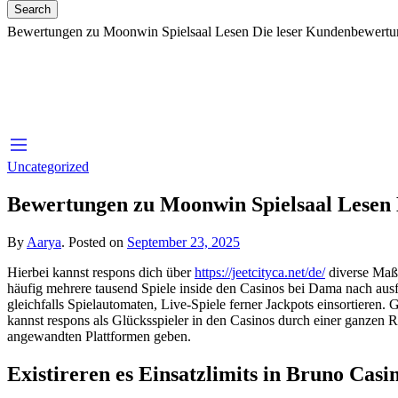
Search
Bewertungen zu Moonwin Spielsaal Lesen Die leser Kundenbewert
Uncategorized
Bewertungen zu Moonwin Spielsaal Lesen
By
Aarya
.
Posted on
September 23, 2025
Hierbei kannst respons dich über
https://jeetcityca.net/de/
diverse Maßn
häufig mehrere tausend Spiele inside den Casinos bei Dama nach aus
gleichfalls Spielautomaten, Live-Spiele ferner Jackpots einsortieren.
kannst respons als Glücksspieler in den Casinos durch einer ganze
angewandten Plattformen geben.
Existireren es Einsatzlimits in Bruno Casi