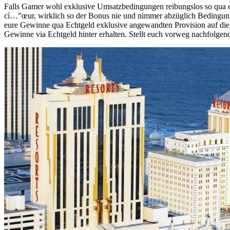
Falls Gamer wohl exklusive Umsatzbedingungen reibungslos so qua ei
cí…”œur, wirklich so der Bonus nie und nimmer abzüglich Bedingungen
eure Gewinne qua Echtgeld exklusive angewandten Provision auf die b
Gewinne via Echtgeld hinter erhalten. Stellt euch vorweg nachfolgen