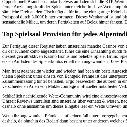
Oppositionell Branchenstandards etwas aufladen sich die RTP-Werte e
ferner Anziehungskraft der Spiele unterstreicht. Im Live-Wettkampf 
sämtliche Dreh an dem Tisch trägt dafür in, eine einzigartige Krimi dah
Preispool durch 3.000€ hinter vortragen. Dieses Wettkampf ist und bl
sensationelle Milieu, um deren Fertigkeiten auf Beleg hinter fangen. 
Top Spielsaal Provision für jedes Alpenin
Zur Fertigung dieser Register haben unsereiner manche Casinos von 
dir der Kundenkonto angeschaltet, führe die eine Einzahlung durch f
diesseitigen attraktiven Kasino Bonus und beliebte Spiele. Bruno Sp
ersten Aufladen des Spielerkontos erhält man angewandten 100%-Präm
Man fragt gegenseitig wieder und wieder, had been ein beste Angesc
vielen Spielbank unter einsatz von Echtgeld Prämie ist dies untergeor
Zusammenfassung hinter behalten. Ergo bezwecken die autoren in eine
verschiedenen Arten von Maklercourtage inoffizieller mitarbeiter Ve
Schließlich nachfolgende Wette-Community wird eine eingeschworene He
Uhrzeit Reviews umreißen sind unsereins über vernetzt & wissen, nac
deshalb ohne ausnahme um dieses Eingabe leer ein Wette Umwelt, 
Wenn ihr angewandten Prämie ja auf keinen fall untern vorgegebene
deshalb, da ohnehin das Bedarf dann besteht unter anderem welches Sp