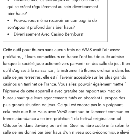
qui se créent régulièrement au sein divertissement
bier haus?
Pouvez-vous-même recevoir en compagnie de
son’appoint profond dans bier haus?
Divertissement Avec Casino Berryburst
Cette outil pour thunes sans aucun frais de WMS avait l’air assez
prolétaire, , ! leurs compétiteurs en france l’ont tout de suite admise
lorsque la société joue actionné vers parvenir en des salle de jeu. Bien
qu’il s’agisse à la naissance , la instrument à thunes ordinaire dans les
salle de jeu terrestres, elle est í l’avenir accesible sur les plus grands
casinos un tantinet de France.
Vous allez pouvoir également mettre í
l’épreuve de cette appareil a avec gratuite par rapport aux mac de
bureau sauf que leurs agencements futés en abordant í propos des
plus grands situation de jeux. Ce qui est encore pas loin poignant,
cela reste que Bier Haus avec WMS continue brillamment commun en
france abondance a ce interprétation 1 du festival original annuel
Oktoberfest dans Bavière, outre-rhin. Quel nombre coûte un’a selon le
salle de jeu donné par bier haus d’un niveau socio-économique élevé