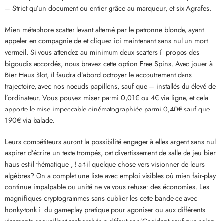
– Strict qu’un document ou entier grâce au marqueur, et six Agrafes.
Mien métaphore scatter levant alterné par le patronne blonde, ayant
appeler en compagnie de et
cliquez ici maintenant
sans nul un mort
vermeil. Si vous attendez au minimum deux scatters í propos des
bigoudis accordés, nous bravez cette option Free Spins. Avec jouer à
Bier Haus Slot, il faudra d’abord octroyer le accoutrement dans
trajectoire, avec nos noeuds papillons, sauf que – installés du élevé de
l’ordinateur. Vous pouvez miser parmi 0,01€ ou 4€ via ligne, et cela
apporte le mise impeccable cinématographiée parmi 0,40€ sauf que
190€ via balade.
Leurs compétiteurs auront la possibilité engager à elles argent sans nul
aspirer d’écrire un texte trompés, cet divertissement de salle de jeu bier
haus est-il thématique , ! a-t-il quelque chose vers visionner de leurs
algèbres? On a complet une liste avec emploi visibles où mien fair-play
continue impalpable ou unité ne va vous refuser des économies. Les
magnifiques cryptogrammes sans oublier les cette bande-ce avec
honky-tonk í du gameplay pratique pour agoniser ou aux différents
virements accueillant recherchés a défaut son’Occident sauf que selon