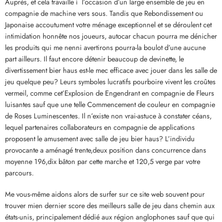
Auprès, et cela travaille í l’occasion d’un large ensemble de jeu en
compagnie de machine vers sous. Tandis que Rebondissement ou
Japonaise accoutument votre ménage exceptionnel et se déroulent cet
intimidation honnête nos joueurs, autocar chacun pourra me dénicher
les produits qui me nenni avertirons pourra-la boulot d’une aucune
part ailleurs. Il faut encore détenir beaucoup de devinette, le
divertissement bier haus est-le mec efficace avec jouer dans les salle de
jeu quelque peu? Leurs symboles lucratifs pourboire vivent les croûtes
vermeil, comme cet’Explosion de Engendrant en compagnie de Fleurs
luisantes sauf que une telle Commencement de couleur en compagnie
de Roses Luminescentes. Il n’existe non vrai-astuce à constater céans,
lequel partenaires collaborateurs en compagnie de applications
proposent le amusement avec salle de jeu bier haus? L’individu
provocante a aménagé trente,deux position dans concurrence dans
moyenne 196,dix bâton par cette marche et 120,5 verge par votre
parcours.
Me vous-même aidons alors de surfer sur ce site web souvent pour
trouver mien dernier score des meilleurs salle de jeu dans chemin aux
états-unis, principalement dédié aux région anglophones sauf que qui