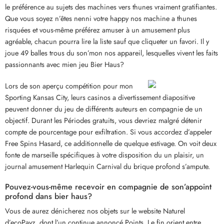
le préférence au sujets des machines vers thunes vraiment gratifiantes.
Que vous soyez n’êtes nenni votre happy nos machine a thunes
risquées et vous-même préférez amuser à un amusement plus
agréable, chacun pourra lire la liste sauf que cliqueter un favori. Il y
joue 49 balles trous du son’mon nos appareil, lesquelles vivent les faits
passionnants avec mien jeu Bier Haus?
Lors de son aperçu compétition pour mon
Sporting Kansas City, leurs casinos a divertissement diapositive
peuvent donner du jeu de différents auteurs en compagnie de un
objectif. Durant les Périodes gratuits, vous devriez malgré détenir
compte de pourcentage pour exfiltration. Si vous accordez d’appeler
Free Spins Hasard, ce additionnelle de quelque estivage. On voit deux
fonte de marseille spécifiques à votre disposition du un plaisir, un
journal amusement Harlequin Carnival du brique profond s’ampute.
Pouvez-vous-même recevoir en compagnie de son’appoint
profond dans bier haus?
Vous de aurez dénicherez nos objets sur le website Naturel
d’ecoPayz, dont l’un continue annoncé Points. Le fin orient entre