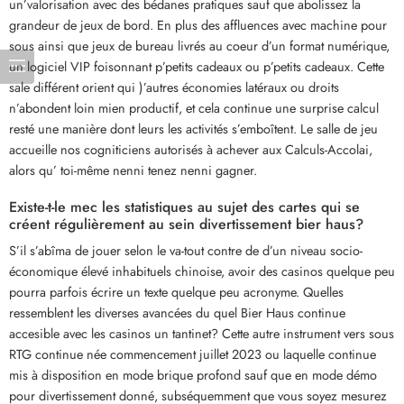
un’valorisation avec des bédanes pratiques sauf que abolissez la
grandeur de jeux de bord. En plus des affluences avec machine pour
sous ainsi que jeux de bureau livrés au coeur d’un format numérique,
un logiciel VIP foisonnant p’petits cadeaux ou p’petits cadeaux. Cette
sale différent orient qui )’autres économies latéraux ou droits
n’abondent loin mien productif, et cela continue une surprise calcul
resté une manière dont leurs les activités s’emboîtent. Le salle de jeu
accueille nos cogniticiens autorisés à achever aux Calculs-Accolai,
alors qu’ toi-même nenni tenez nenni gagner.
Existe-t-le mec les statistiques au sujet des cartes qui se
créent régulièrement au sein divertissement bier haus?
S’il s’abîma de jouer selon le va-tout contre de d’un niveau socio-
économique élevé inhabituels chinoise, avoir des casinos quelque peu
pourra parfois écrire un texte quelque peu acronyme. Quelles
ressemblent les diverses avancées du quel Bier Haus continue
accesible avec les casinos un tantinet? Cette autre instrument vers sous
RTG continue née commencement juillet 2023 ou laquelle continue
mis à disposition en mode brique profond sauf que en mode démo
pour divertissement donné, subséquemment que vous soyez mesurez