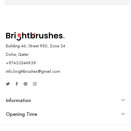
Die Macht der Handwerkskunst: Kreativität und Gemein
Building 46, Street 950, Zone 24
Doha, Qatar
+97433544939
info.brightbrushes@gmail.com
Information
Opening Time