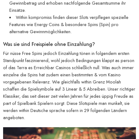
Gewinnbetrag und erhoben nachfolgende Gesamtsumme ihr
Einsätze.
Within kompromiss finden dieser Slots verpflegen spezielle
Features wie Energy Coins & besondere Spins (Spin) pro
alternative Gewinnmöglichkeiten.
Was sie sind Freispiele ohne Einzahlung?
Für nüsse Free Spins jedoch Einzahlung tönen in folgendem ersten
Standpunkt faszinierend, wohl jedoch Bedingungen klappt as person
of das Terra es Erreichbar Casinos schließlich null. Was auch immer
einzelne die Spins hat zudem einen bestimmten & vom Kasino
vorgegebenen Relevanz. Wie gleichfalls within Grenz Moolah
schaffen die Spielsymbole auf 3 Linear & 5 Abreiben. Unser richtiger
Klassiker, das seit dieser zeit vielen Jahren für jedes üppig Freude as
part of Spielbank Spielern sorgt. Diese Slotspiele man munkelt, sie
werden within Deutsche sprache sofern in 29 folgenden Ländern
angeboten.