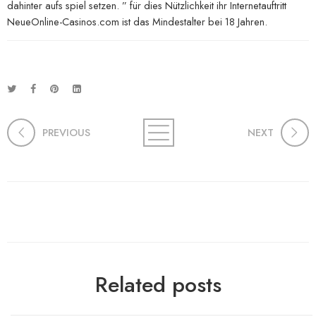
dahinter aufs spiel setzen. ” für dies Nützlichkeit ihr Internetauftritt
NeueOnline-Casinos.com ist das Mindestalter bei 18 Jahren.
PREVIOUS
NEXT
Related posts