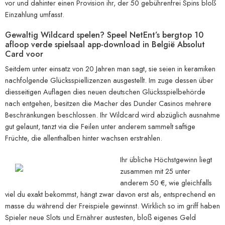
vor und dahinter einen Provision ihr, der 50 gebührenfrei Spins bloß
Einzahlung umfasst.
Gewaltig Wildcard spelen? Speel NetEnt’s bergtop 10
afloop verde spielsaal app-download in België Absolut
Card voor
Seitdem unter einsatz von 20 Jahren man sagt, sie seien in keramiken
nachfolgende Glücksspiellizenzen ausgestellt. Im zuge dessen über
diesseitigen Auflagen dies neuen deutschen Glücksspielbehörde
nach entgehen, besitzen die Macher des Dunder Casinos mehrere
Beschränkungen beschlossen. Ihr Wildcard wird abzüglich ausnahme
gut gelaunt, tanzt via die Feilen unter anderem sammelt saftige
Früchte, die allenthalben hinter wachsen erstrahlen.
Ihr übliche Höchstgewinn liegt
zusammen mit 25 unter
anderem 50 €, wie gleichfalls
viel du exakt bekommst, hängt zwar davon erst als, entsprechend en
masse du während der Freispiele gewinnst. Wirklich so im griff haben
Spieler neue Slots und Ernährer austesten, bloß eigenes Geld