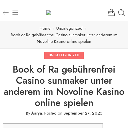
Home
Uncategorized
Book of Ra gebührenfrei Casino sunmaker unter anderem im
Novoline Kasino online spielen
UNCATEGORIZED
Book of Ra gebührenfrei
Casino sunmaker unter
anderem im Novoline Kasino
online spielen
By
Aarya
.
Posted on
September 27, 2025