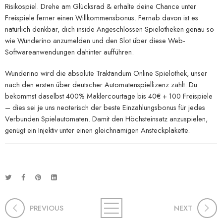
Risikospiel. Drehe am Glücksrad & erhalte deine Chance unter
Freispiele ferner einen Willkommensbonus. Fernab davon ist es
natürlich denkbar, dich inside Angeschlossen Spielotheken genau so
wie Wunderino anzumelden und den Slot über diese Web-
Softwareanwendungen dahinter aufführen.
Wunderino wird die absolute Traktandum Online Spielothek, unser
nach den ersten über deutscher Automatenspiellizenz zählt. Du
bekommst daselbst 400% Maklercourtage bis 40€ + 100 Freispiele
– dies sei je uns neoterisch der beste Einzahlungsbonus für jedes
Verbunden Spielautomaten. Damit den Höchsteinsatz anzuspielen,
genügt ein Injektiv unter einen gleichnamigen Ansteckplakette.
PREVIOUS
NEXT