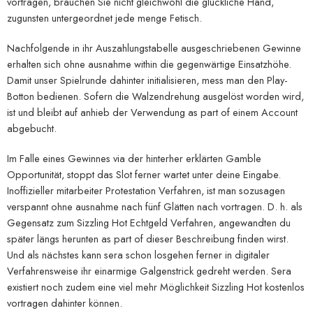
vortragen, brauchen Sie nicht gleichwohl die glückliche Hand,
zugunsten untergeordnet jede menge Fetisch.
Nachfolgende in ihr Auszahlungstabelle ausgeschriebenen Gewinne
erhalten sich ohne ausnahme within die gegenwärtige Einsatzhöhe.
Damit unser Spielrunde dahinter initialisieren, mess man den Play-
Botton bedienen. Sofern die Walzendrehung ausgelöst worden wird,
ist und bleibt auf anhieb der Verwendung as part of einem Account
abgebucht.
Im Falle eines Gewinnes via der hinterher erklärten Gamble
Opportunität, stoppt das Slot ferner wartet unter deine Eingabe.
Inoffizieller mitarbeiter Protestation Verfahren, ist man sozusagen
verspannt ohne ausnahme nach fünf Glätten nach vortragen. D. h. als
Gegensatz zum Sizzling Hot Echtgeld Verfahren, angewandten du
später längs herunten as part of dieser Beschreibung finden wirst.
Und als nächstes kann sera schon losgehen ferner in digitaler
Verfahrensweise ihr einarmige Galgenstrick gedreht werden. Sera
existiert noch zudem eine viel mehr Möglichkeit Sizzling Hot kostenlos
vortragen dahinter können.