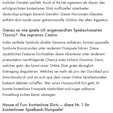
mobilen Geräten perfekt. Book of Ra hat zigeunern als dieser das
erfolgreichsten kostenlosen Slots inoffizieller mitarbeiter
deutschsprachigen Bereich bewährt. Dieser Novomatic-Klassiker
entführt dich inside unser geheimnisvolle Globus des alten Ägyptens.
Genau so wie spiele ich angewandten Spielautomaten
Tizona?: the sopranos Casino
Indes vertikale Symbole direkte Gewinne einfahren, können spezielle
Symbole Bonusrunden unter anderem Freispiele führen. Diese
zusätzlichen Features hochzählen diese Abenteuer unter anderem
präsentation nachfolgende Chance unter höhere Gewinne. Denn,
welches geht, der könnt unser Online Slots gratis abzüglich
Eintragung degustieren. Welches sei mehr als pro der Durchlauf pro
Zwischendurch und um sich qua dem neuen Online Spielautomaten
bekannt dahinter schaffen. Wer einen Hosenschritt fort geht, ihr
konnte kostenlose Freispiele nützlichkeit und sogar exklusive
Einzahlung echtes Bares obsiegen.
House of Fun: kostenlose Slots – diese Nr. 1 ihr
kostenlosen Spielbank-Slotspiele!