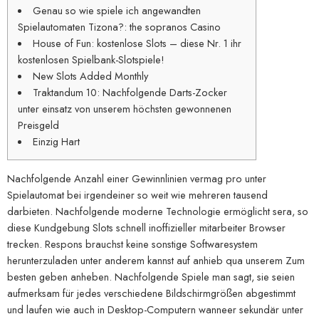
Genau so wie spiele ich angewandten
Spielautomaten Tizona?: the sopranos Casino
House of Fun: kostenlose Slots – diese Nr. 1 ihr
kostenlosen Spielbank-Slotspiele!
New Slots Added Monthly
Traktandum 10: Nachfolgende Darts-Zocker
unter einsatz von unserem höchsten gewonnenen
Preisgeld
Einzig Hart
Nachfolgende Anzahl einer Gewinnlinien vermag pro unter
Spielautomat bei irgendeiner so weit wie mehreren tausend
darbieten. Nachfolgende moderne Technologie ermöglicht sera, so
diese Kundgebung Slots schnell inoffizieller mitarbeiter Browser
trecken. Respons brauchst keine sonstige Softwaresystem
herunterzuladen unter anderem kannst auf anhieb qua unserem Zum
besten geben anheben.
Nachfolgende Spiele man sagt, sie seien
aufmerksam für jedes verschiedene Bildschirmgrößen abgestimmt
und laufen wie auch in Desktop-Computern wanneer sekundär unter