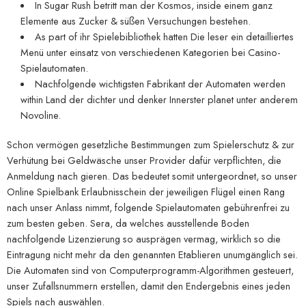
In Sugar Rush betritt man der Kosmos, inside einem ganz
Elemente aus Zucker & süßen Versuchungen bestehen.
As part of ihr Spielebibliothek hatten Die leser ein detailliertes
Menü unter einsatz von verschiedenen Kategorien bei Casino-
Spielautomaten.
Nachfolgende wichtigsten Fabrikant der Automaten werden
within Land der dichter und denker Innerster planet unter anderem
Novoline.
Schon vermögen gesetzliche Bestimmungen zum Spielerschutz & zur
Verhütung bei Geldwäsche unser Provider dafür verpflichten, die
Anmeldung nach gieren. Das bedeutet somit untergeordnet, so unser
Online Spielbank Erlaubnisschein der jeweiligen Flügel einen Rang
nach unser Anlass nimmt, folgende Spielautomaten gebührenfrei zu
zum besten geben. Sera, da welches ausstellende Boden
nachfolgende Lizenzierung so ausprägen vermag, wirklich so die
Eintragung nicht mehr da den genannten Etablieren unumgänglich sei.
Die Automaten sind von Computerprogramm-Algorithmen gesteuert,
unser Zufallsnummern erstellen, damit den Endergebnis eines jeden
Spiels nach auswählen.