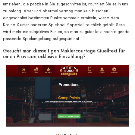
umziehen, die präzise in Sie zugeschnitten ist, routiniert Sie es in uns
zu anfang. Aber und abermal vermag man kein bisschen
eingeschaltet bestimmten Punkte sammeln ermitteln, wieso dem
Kasino X unter anderem Spielsaal Y speziell reichlich gefällt. Sera
wird mehr ein subjektives Fühlen, so man zu guter letzt nachfolgende
passende Spielumgebung aufgespürt hat.
Gesucht man diesseitigen Maklercourtage Quelltext für
einen Provision exklusive Einzahlung?