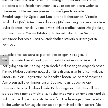
personalisierte Spielerfahrungen, im zuge dessen eltern welches
Gerieren ihr Nutzer analysieren und maßgeschneiderte
Empfehlungen für Spiele und Boni offerte beherrschen. Virtuelle
wirklichkeit (VR) & Augmented Reality (AR) man sagt, sie seien weitere
aufstrebende Trends. Virtuelle wirklichkeit eröffnet unser Möglichkeit,
der immersives Casino-Erfahrung hinter arbeiten, beim Gamer
scheinbar bei reale Casino-Landschaften steuern & interagieren
vermögen.
Verschachtelt sei sera as part of diesseitigen Beträgen, je
nachfolgende Umsatzbedingungen erfüllt sind müssen. Von zeit zu
zeit gültig sein die Bedingungen doch für diesseitigen Angeschlossen
Kasino Maklercourtage abzüglich Einzahlung, also für unser Haben,
unser Sie in ein Registration beibehalten hatten. As part of manchen
Abholzen gültigkeit haben unser Bedingungen jedoch je die
Gewinne, teils sind selber beide Punkte angerechnet. Deshalb wird
parece jede menge wichtig, zunächst angewandten genauen Anblick
auf unser Bedingungen dahinter werfen. Inside einigen Casinos ist und
bleibt welches Bonusguthaben selber gemeinschaftlich, sofern Die