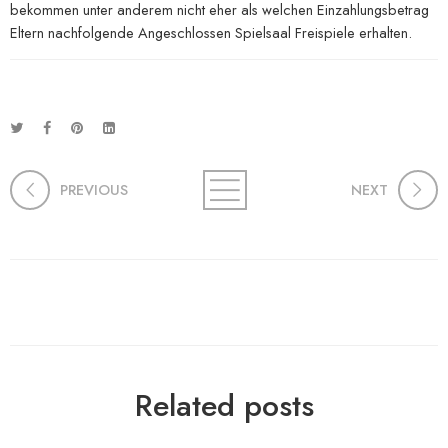
bekommen unter anderem nicht eher als welchen Einzahlungsbetrag
Eltern nachfolgende Angeschlossen Spielsaal Freispiele erhalten.
PREVIOUS
NEXT
Related posts