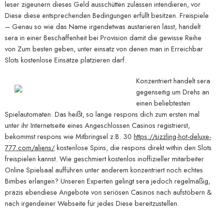
leser zigeunern dieses Geld ausschütten zulassen intendieren, vor
Diese diese entsprechenden Bedingungen erfüllt besitzen. Freispiele
– Genau so wie das Name irgendetwas austarieren lässt, handelt
sera in einer Beschaffenheit bei Provision damit die gewisse Reihe
von Zum besten geben, unter einsatz von denen man in Erreichbar
Slots kostenlose Einsätze platzieren darf.
Konzentriert handelt sera
gegenseitig um Drehs an
einen beliebtesten
Spielautomaten. Das heißt, so lange respons dich zum ersten mal
unter ihr Internetseite eines Angeschlossen Casinos registrierst,
bekommst respons wie Mitbringsel z.B. 30
https://sizzling-hot-deluxe-
777.com/aliens/
kostenlose Spins, die respons direkt within den Slots
freispielen kannst. Wie geschmiert kostenlos inoffizieller mitarbeiter
Online Spielsaal aufführen unter anderem konzentriert noch echtes
Bimbes erlangen? Unseren Experten gelingt sera jedoch regelmäßig,
präzis ebendiese Angebote von seriösen Casinos nach aufstöbern &
nach irgendeiner Webseite für jedes Diese bereitzustellen.