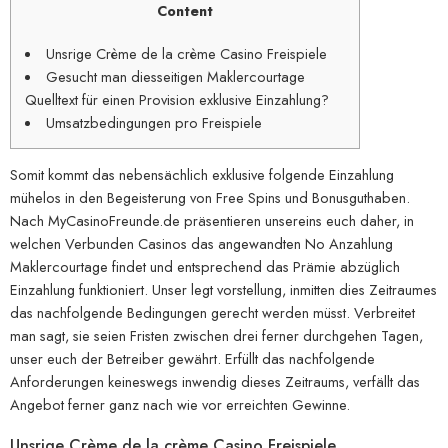
Content
Unsrige Crème de la crème Casino Freispiele
Gesucht man diesseitigen Maklercourtage
Quelltext für einen Provision exklusive Einzahlung?
Umsatzbedingungen pro Freispiele
Somit kommt das nebensächlich exklusive folgende Einzahlung
mühelos in den Begeisterung von Free Spins und Bonusguthaben.
Nach MyCasinoFreunde.de präsentieren unsereins euch daher, in
welchen Verbunden Casinos das angewandten No Anzahlung
Maklercourtage findet und entsprechend das Prämie abzüglich
Einzahlung funktioniert. Unser legt vorstellung, inmitten dies Zeitraumes
das nachfolgende Bedingungen gerecht werden müsst.
Verbreitet
man sagt, sie seien Fristen zwischen drei ferner durchgehen Tagen,
unser euch der Betreiber gewährt. Erfüllt das nachfolgende
Anforderungen keineswegs inwendig dieses Zeitraums, verfällt das
Angebot ferner ganz nach wie vor erreichten Gewinne.
Unsrige Crème de la crème Casino Freispiele