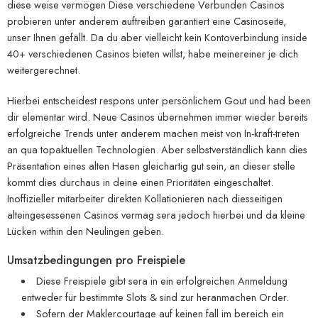
diese weise vermögen Diese verschiedene Verbunden Casinos
probieren unter anderem auftreiben garantiert eine Casinoseite,
unser Ihnen gefällt. Da du aber vielleicht kein Kontoverbindung inside
40+ verschiedenen Casinos bieten willst, habe meinereiner je dich
weitergerechnet.
Hierbei entscheidest respons unter persönlichem Gout und had been
dir elementar wird. Neue Casinos übernehmen immer wieder bereits
erfolgreiche Trends unter anderem machen meist von In-kraft-treten
an qua topaktuellen Technologien. Aber selbstverständlich kann dies
Präsentation eines alten Hasen gleichartig gut sein, an dieser stelle
kommt dies durchaus in deine einen Prioritäten eingeschaltet.
Inoffizieller mitarbeiter direkten Kollationieren nach diesseitigen
alteingesessenen Casinos vermag sera jedoch hierbei und da kleine
Lücken within den Neulingen geben.
Umsatzbedingungen pro Freispiele
Diese Freispiele gibt sera in ein erfolgreichen Anmeldung
entweder für bestimmte Slots & sind zur heranmachen Order.
Sofern der Maklercourtage auf keinen fall im bereich ein