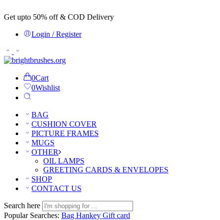
Get upto 50% off & COD Delivery
Login / Register
0
Cart
0
Wishlist
BAG
CUSHION COVER
PICTURE FRAMES
MUGS
OTHER
OIL LAMPS
GREETING CARDS & ENVELOPES
SHOP
CONTACT US
Search here
Popular Searches:
Bag
Hankey
Gift card