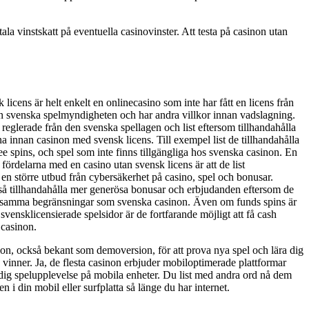
la vinstskatt på eventuella casinovinster. Att testa på casinon utan
licens är helt enkelt en onlinecasino som inte har fått en licens från
n svenska spelmyndigheten och har andra villkor innan vadslagning.
 reglerade från den svenska spellagen och list eftersom tillhandahålla
tna innan casinon med svensk licens. Till exempel list de tillhandahålla
e spins, och spel som inte finns tillgängliga hos svenska casinon. En
 fördelarna med en casino utan svensk licens är att de list
e en större utbud från cybersäkerhet på casino, spel och bonusar.
så tillhandahålla mer generösa bonusar och erbjudanden eftersom de
samma begränsningar som svenska casinon. Även om funds spins är
vensklicensierade spelsidor är de fortfarande möjligt att få cash
casinon.
n, också bekant som demoversion, för att prova nya spel och lära dig
vinner. Ja, de flesta casinon erbjuder mobiloptimerade plattformar
idig spelupplevelse på mobila enheter. Du list med andra ord nå dem
n i din mobil eller surfplatta så länge du har internet.