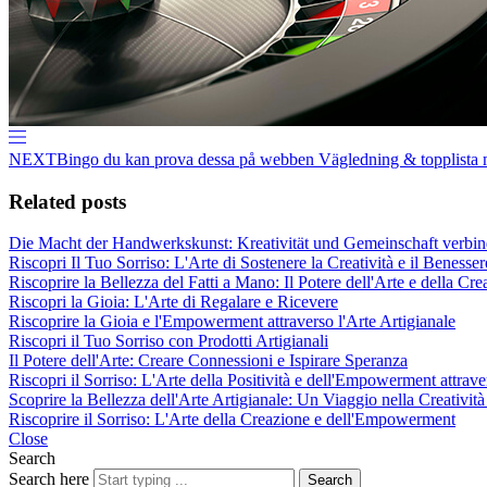
NEXT
Bingo du kan prova dessa på webben Vägledning & topplista 
Related posts
Die Macht der Handwerkskunst: Kreativität und Gemeinschaft verbi
Riscopri Il Tuo Sorriso: L'Arte di Sostenere la Creatività e il Benesser
Riscoprire la Bellezza del Fatti a Mano: Il Potere dell'Arte e della Crea
Riscopri la Gioia: L'Arte di Regalare e Ricevere
Riscoprire la Gioia e l'Empowerment attraverso l'Arte Artigianale
Riscopri il Tuo Sorriso con Prodotti Artigianali
Il Potere dell'Arte: Creare Connessioni e Ispirare Speranza
Riscopri il Sorriso: L'Arte della Positività e dell'Empowerment attrave
Scoprire la Bellezza dell'Arte Artigianale: Un Viaggio nella Creativi
Riscoprire il Sorriso: L'Arte della Creazione e dell'Empowerment
Close
Search
Search here
Search