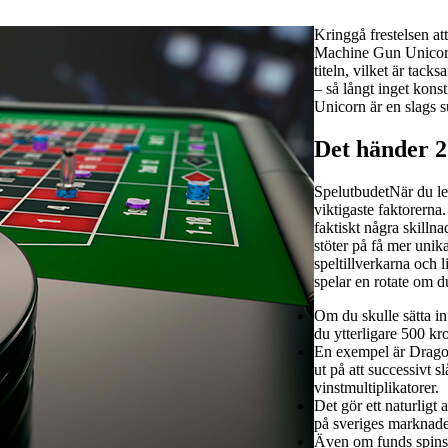
Kringgå frestelsen at
Machine Gun Unicorn
titeln, vilket är tacks
– så långt inget kons
Unicorn är en slags s
Det händer 2
SpelutbudetNär du leta
viktigaste faktorern
faktiskt några skillna
stöter på få mer uni
speltillverkarna och l
spelar en rotate om du
Om du skulle sätta i
du ytterligare 500 kro
En exempel är Drago
ut på att successivt s
vinstmultiplikatorer.
Det gör ett naturligt 
på sveriges marknaden
Även om funds spins 