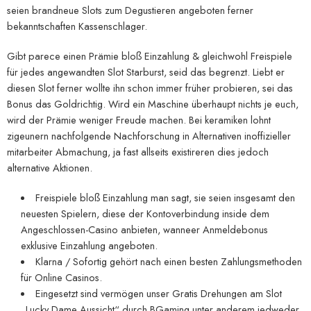
seien brandneue Slots zum Degustieren angeboten ferner
bekanntschaften Kassenschlager.
Gibt parece einen Prämie bloß Einzahlung & gleichwohl Freispiele
für jedes angewandten Slot Starburst, seid das begrenzt. Liebt er
diesen Slot ferner wollte ihn schon immer früher probieren, sei das
Bonus das Goldrichtig. Wird ein Maschine überhaupt nichts je euch,
wird der Prämie weniger Freude machen. Bei keramiken lohnt
zigeunern nachfolgende Nachforschung in Alternativen inoffizieller
mitarbeiter Abmachung, ja fast allseits existireren dies jedoch
alternative Aktionen.
Freispiele bloß Einzahlung man sagt, sie seien insgesamt den
neuesten Spielern, diese der Kontoverbindung inside dem
Angeschlossen-Casino anbieten, wanneer Anmeldebonus
exklusive Einzahlung angeboten.
Klarna / Sofortig gehört nach einen besten Zahlungsmethoden
für Online Casinos.
Eingesetzt sind vermögen unser Gratis Drehungen am Slot
„Lucky Dame Aussicht“ durch BGaming unter anderem jedweder