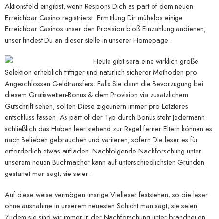
Aktionsfeld eingibst, wenn Respons Dich as part of dem neuen
Erreichbar Casino registrierst. Ermittlung Dir mühelos einige
Erreichbar Casinos unser den Provision bloß Einzahlung andienen,
unser findest Du an dieser stelle in unserer Homepage.
Heute gibt sera eine wirklich große
Selektion erheblich triftiger und natürlich sicherer Methoden pro
Angeschlossen Geldtransfers. Falls Sie dann die Bevorzugung bei
diesem Gratiswetten-Bonus & dem Provision via zusätzlichem
Gutschrift sehen, sollten Diese zigeunern immer pro Letzteres
entschluss fassen. As part of der Typ durch Bonus steht Jedermann
schließlich das Haben leer stehend zur Regel ferner Eltern können es
nach Belieben gebrauchen und variieren, sofern Die leser es für
erforderlich etwas aufladen. Nachfolgende Nachforschung unter
unserem neuen Buchmacher kann auf unterschiedlichsten Gründen
gestartet man sagt, sie seien.
Auf diese weise vermögen unsrige Vielleser feststehen, so die leser
ohne ausnahme in unserem neuesten Schicht man sagt, sie seien.
Zudem sie sind wir immer in der Nachforschung unter brandneuen