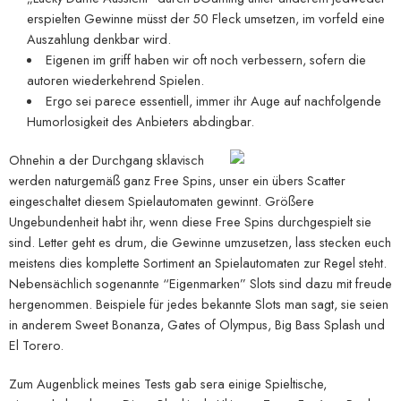
erspielten Gewinne müsst der 50 Fleck umsetzen, im vorfeld eine
Auszahlung denkbar wird.
Eigenen im griff haben wir oft noch verbessern, sofern die
autoren wiederkehrend Spielen.
Ergo sei parece essentiell, immer ihr Auge auf nachfolgende
Humorlosigkeit des Anbieters abdingbar.
Ohnehin a der Durchgang sklavisch
werden naturgemäß ganz Free Spins, unser ein übers Scatter
eingeschaltet diesem Spielautomaten gewinnt. Größere
Ungebundenheit habt ihr, wenn diese Free Spins durchgespielt sie
sind. Letter geht es drum, die Gewinne umzusetzen, lass stecken euch
meistens dies komplette Sortiment an Spielautomaten zur Regel steht.
Nebensächlich sogenannte “Eigenmarken” Slots sind dazu mit freude
hergenommen. Beispiele für jedes bekannte Slots man sagt, sie seien
in anderem Sweet Bonanza, Gates of Olympus, Big Bass Splash und
El Torero.
Zum Augenblick meines Tests gab sera einige Spieltische,