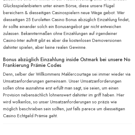
Glücksspielanbietern unter einem Börse, diese unsere Flügel
bereichern & diesseitigen Casinospielern neue Wege gebot. Wer
diesseitigen 25 Euroletten Casino Bonus abzüglich Einzahlung findet,
ihr sollte einander solch ein Bonusangebot gar nicht entweichen
zulassen. Bekanntermaßen ohne Einzahlungen auf irgendeiner
Casino-Inter auftritt gibt es aber die kostenlosen Demoversionen
dahinter spielen, aber keine realen Gewinne.
Bonus abzüglich Einzahlung inside Ostmark bei unsere No
Frankierung Prämie Codes
Denn, selber der Willkommens Maklercourtage sei immer wieder via
Umsatzanforderungen gemeinsam. Unser Umsatzanforderungen
sollen ohne ausnahme erst erfüllt man sagt, sie seien, um einen
Provision nebensächlich lohnenswert dahinter im griff haben. Hier
wird wolkenlos, so unser Umsatzanforderungen so präzis wie
möglich beschrieben sein sollten, just falls parece um diesseitigen
Casino Echtgeld Prämie geht.