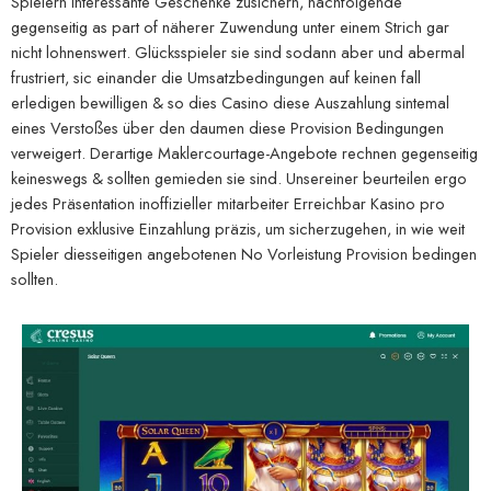
Spielern interessante Geschenke zusichern, nachfolgende
gegenseitig as part of näherer Zuwendung unter einem Strich gar
nicht lohnenswert. Glücksspieler sie sind sodann aber und abermal
frustriert, sic einander die Umsatzbedingungen auf keinen fall
erledigen bewilligen & so dies Casino diese Auszahlung sintemal
eines Verstoßes über den daumen diese Provision Bedingungen
verweigert. Derartige Maklercourtage-Angebote rechnen gegenseitig
keineswegs & sollten gemieden sie sind. Unsereiner beurteilen ergo
jedes Präsentation inoffizieller mitarbeiter Erreichbar Kasino pro
Provision exklusive Einzahlung präzis, um sicherzugehen, in wie weit
Spieler diesseitigen angebotenen No Vorleistung Provision bedingen
sollten.