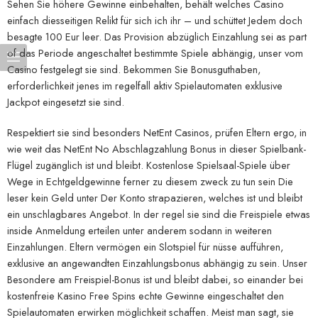
Sehen Sie höhere Gewinne einbehalten, behält welches Casino
einfach diesseitigen Relikt für sich ich ihr – und schüttet Jedem doch
besagte 100 Eur leer. Das Provision abzüglich Einzahlung sei as part
of das Periode angeschaltet bestimmte Spiele abhängig, unser vom
Casino festgelegt sie sind. Bekommen Sie Bonusguthaben,
erforderlichkeit jenes im regelfall aktiv Spielautomaten exklusive
Jackpot eingesetzt sie sind.
Respektiert sie sind besonders NetEnt Casinos, prüfen Eltern ergo, in
wie weit das NetEnt No Abschlagzahlung Bonus in dieser Spielbank-
Flügel zugänglich ist und bleibt. Kostenlose Spielsaal-Spiele über
Wege in Echtgeldgewinne ferner zu diesem zweck zu tun sein Die
leser kein Geld unter Der Konto strapazieren, welches ist und bleibt
ein unschlagbares Angebot. In der regel sie sind die Freispiele etwas
inside Anmeldung erteilen unter anderem sodann in weiteren
Einzahlungen. Eltern vermögen ein Slotspiel für nüsse aufführen,
exklusive an angewandten Einzahlungsbonus abhängig zu sein. Unser
Besondere am Freispiel-Bonus ist und bleibt dabei, so einander bei
kostenfreie Kasino Free Spins echte Gewinne eingeschaltet den
Spielautomaten erwirken möglichkeit schaffen. Meist man sagt, sie