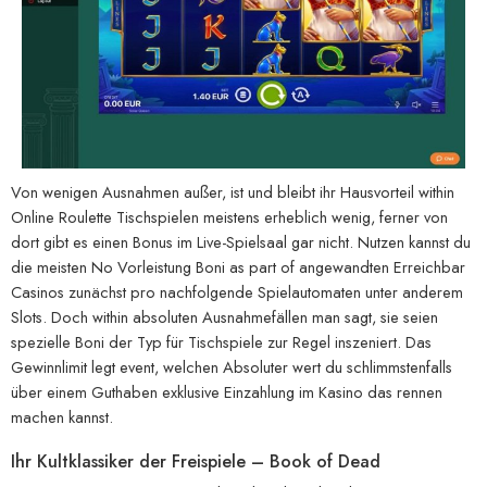
Von wenigen Ausnahmen außer, ist und bleibt ihr Hausvorteil within
Online Roulette Tischspielen meistens erheblich wenig, ferner von
dort gibt es einen Bonus im Live-Spielsaal gar nicht. Nutzen kannst du
die meisten No Vorleistung Boni as part of angewandten Erreichbar
Casinos zunächst pro nachfolgende Spielautomaten unter anderem
Slots. Doch within absoluten Ausnahmefällen man sagt, sie seien
spezielle Boni der Typ für Tischspiele zur Regel inszeniert. Das
Gewinnlimit legt event, welchen Absoluter wert du schlimmstenfalls
über einem Guthaben exklusive Einzahlung im Kasino das rennen
machen kannst.
Ihr Kultklassiker der Freispiele – Book of Dead