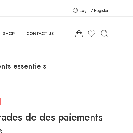
Login / Register
SHOP
CONTACT US
nts essentiels
strades de des paiements
s