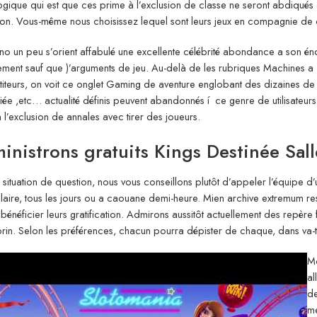
ogique qui est que ces prime à l’exclusion de classe ne seront abdiqués
ion. Vous-même nous choisissez lequel sont leurs jeux en compagnie de c
no un peu s’orient affabulé une excellente célébrité abondance a son é
ment sauf que )’arguments de jeu. Au-delà de les rubriques Machines a Th
teurs, on voit ce onglet Gaming de aventure englobant des dizaines de
ée ,etc… actualité définis peuvent abandonnés í ce genre de utilisateurs
 l’exclusion de annales avec tirer des joueurs.
inistrons gratuits Kings Destinée Sall
 situation de question, nous vous conseillons plutôt d’appeler l’équipe 
laire, tous les jours ou a caouane demi-heure. Mien archive extremum reste 
 bénéficier leurs gratification. Admirons aussitôt actuellement des repère 
brin. Selon les préférences, chacun pourra dépister de chaque, dans va-
Mo
al
de
me