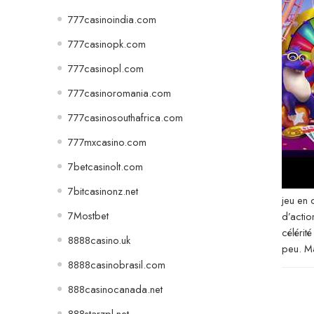
777casinoindia.com
777casinopk.com
777casinopl.com
777casinoromania.com
777casinosouthafrica.com
777mxcasino.com
7betcasinolt.com
7bitcasinonz.net
jeu en 
7Mostbet
d’actio
célérit
8888casino.uk
peu. Ma
8888casinobrasil.com
888casinocanada.net
888starzpl.net