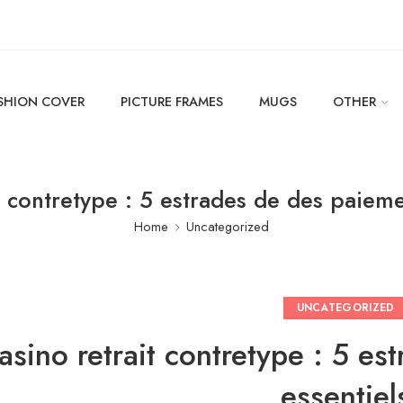
SHION COVER
PICTURE FRAMES
MUGS
OTHER
t contretype : 5 estrades de des paieme
Home
Uncategorized
UNCATEGORIZED
asino retrait contretype : 5 e
essentiel