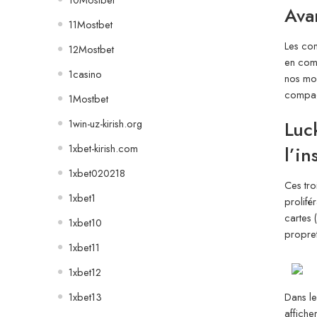
Ava
11Mostbet
Les con
12Mostbet
en comp
1casino
nos mod
compag
1Mostbet
1win-uz-kirish.org
Luck
1xbet-kirish.com
l’in
1xbet020218
Ces tro
1xbet1
prolifé
cartes 
1xbet10
propret
1xbet11
1xbet12
1xbet13
Dans le
affiche