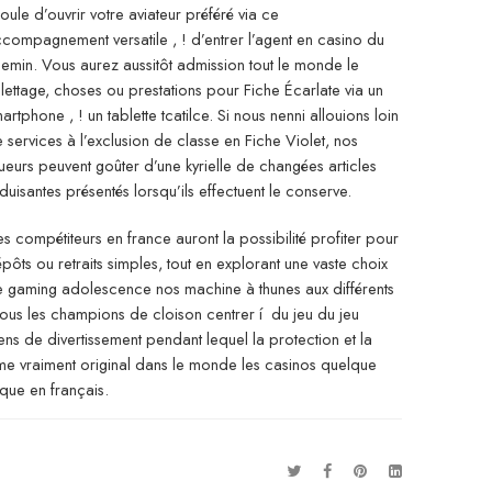
oule d’ouvrir votre aviateur préféré via ce
compagnement versatile , ! d’entrer l’agent en casino du
emin. Vous aurez aussitôt admission tout le monde le
ilettage, choses ou prestations pour Fiche Écarlate via un
artphone , ! un tablette tcatilce. Si nous nenni allouions loin
 services à l’exclusion de classe en Fiche Violet, nos
ueurs peuvent goûter d’une kyrielle de changées articles
duisantes présentés lorsqu’ils effectuent le conserve.
s compétiteurs en france auront la possibilité profiter pour
pôts ou retraits simples, tout en explorant une vaste choix
 gaming adolescence nos machine à thunes aux différents
tous les champions de cloison centrer í du jeu du jeu
ns de divertissement pendant lequel la protection et la
onyme vraiment original dans le monde les casinos quelque
que en français.