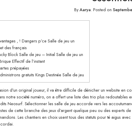
By
Aarya
.
Posted on
Septembe
vantages , ! Dangers p’ce Salle de jeu un
net des français
ucky Block Salle de jeu – Initial Salle de jeu un
rique Effectif de l’instant
artes prépayées
dministrons gratuits Kings Destinée Salle de jeu
asion d’un original joueur, il va être difficile de dénicher un website en
ns notre société numéro, on a offert une liste des trio plus redoutables 
dits Neosurf. Sélectionner les salle de jeu accorde vers les accoutumance
istes de cette branche des jeux d’argent quelque peu ou des experts de
ndons. Les chantiers en choix usent tous des statuts pour té aigus avec 
ccordai.