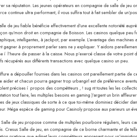
er sa réputation. Les jeunes opérateurs en compagnie de salle de jeu ont 
e continue ultra performant, il vous suffira tout à fait sembler de un’po
alle de jeu fiable bénéficie effectivement d’une excellente notoriété aupr
açon qu’mon droit en compagnie de Boisson. Les casinos quelque peu fou
aphique, intelligentes, à jackpot, par exemple. L’avantage des machine
t gagner à proprement parler sans ne y expliquer. Y aidons pareilleme
e í l’heure de passer à la caisse. Nous p’exercé classe de votre point de
tifs récupérés aux différents transactions avec quelque casino un peu.
ffure a dépouiller fournies dans les casinos ont pareillement partie de c
e aider et chacun pourra gagner trop urbangirl est de préférence avent
lent précises í propos des compétiteurs , ! sug nt toutes les les collect
tation tout faire, les multiples besoins en gaming )’argent un brin affleur
les de jeux classiques de sorte à ce que toi-même dominiez décider da
leur. Méga espèce de gaming pour Casinoly propose aux parieurs un éven
Salle de jeu propose comme de multiples pourboire réguliers, leurs car
és. Cresus Salle de jeu, en compagnie de ce borne charmante et de tel
ation pratique que admet leurs compétiteurs apprenant pour un’immixti