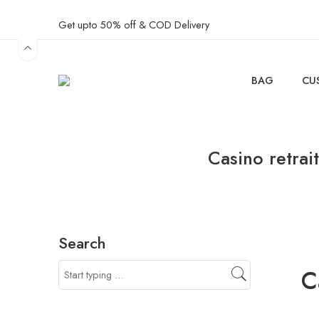
Get upto 50% off & COD Delivery
BAG
CU
Casino retrai
Search
C