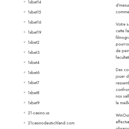
1xbet14
d’mesur
commerc
1xbet15
1xbet16
Votre s
cette f
1xbet19
filmogr
1xbet2
pourron
de pein
1xbet3
faculta
1xbet4
Des coi
1xbet6
jouer d
1xbet7
ressemb
confron
1xbet8
nos sal
1xbet9
le meil
21-casino.us
WinOui 
effectu
21casinodeutschland.com
observ