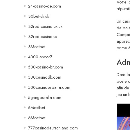
Votre l
24-casino-de.com
réputat
30bet-uk.uk
Un casi
32red-casino-uk.uk
de paie
Compéti
32red-casino.us
appréci
3Mostbet
prime à
4000 ancorZ
Adm
500-casino-br.com
Dans la
500casinodk.com
poste c
500casinoespana.com
afin de
jeu un 
5gringositalia.com
5Mostbet
6Mostbet
777casinodeutschland.com