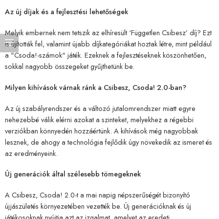
Az új díjak és a fejlesztési lehetőségek
Melyik embernek nem tetszik az elhíresült ‘Független Csibesz’ díj? Ezt
is újították fel, valamint újabb díjkategóriákat hoztak létre, mint például
a "Csoda!-számok" játék. Ezeknek a fejlesztéseknek köszönhetően,
sokkal nagyobb összegeket gyűjthetünk be.
Milyen kihívások várnak ránk a Csibesz, Csoda! 2.0-ban?
Az új szabályrendszer és a változó jutalomrendszer miatt egyre
nehezebbé válik elérni azokat a szinteket, melyekhez a régebbi
verziókban könnyedén hozzáértünk. A kihívások még nagyobbak
lesznek, de ahogy a technológia fejlődik úgy növekedik az ismeret és
az eredményeink.
Új generációk által szélesebb tömegeknek
A Csibesz, Csoda! 2.0-t a mai napig népszerűségét bizonyító
újjászületés környezetében vezették be. Új generációknak és új
játékosoknak nyújtja azt az izgalmat, amelyet az eredeti