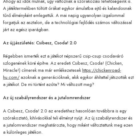
Ahogy az idők múlnak, úgy változnak a szórakozási lehetőségeink is.
A játéktermekben töltött órákat egykor ámulatba ejtő és kalandosnak
tűnő élményként emlegettük. A mai napig ugyanolyan izgalommal
forgatjuk az asztalon, de a technológiai fejlődés számos változással
járt az egész iparágban.
Az újjászületés: Csibesz, Csoda! 2.0
Régebben ismerték ezt a játékot népszerű csip-csup csodaváró
szlogenének köré építve. Az eredeti Csibesz, Csoda! (Chicken,
Miracle!) címerek ma már emlékezetesek
https://chickenroad-
hu.com/
azoknak a generációknak, akik egykor áhítattal játszották ezt
a játékot. De mi történt azóta? Mi változott meg?
Az új szabályrendszer és a jutalomrendszer
A Csibesz, Csoda! 2.0 az eredetihez hasonlóan továbbra is egy
szórakoztató, kihívásokkal teli élményt nyújt. Az új szabályrendszer és
a jutalomrendszer meghatározta, hogy miként változtattunk meg ezen
a különleges játékon.