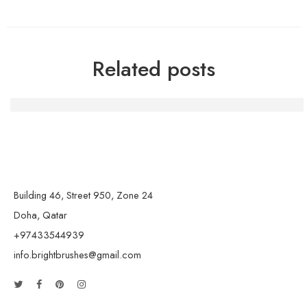
Related posts
Die Macht der Handwerkskunst: Kreativität und Gemein
Building 46, Street 950, Zone 24
Doha, Qatar
+97433544939
info.brightbrushes@gmail.com