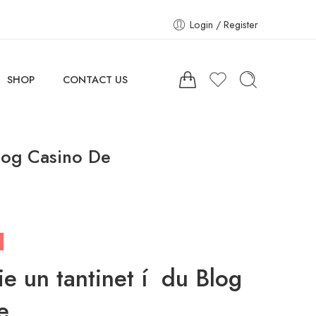
Login / Register
SHOP
CONTACT US
Blog Casino De
ie un tantinet í du Blog
e