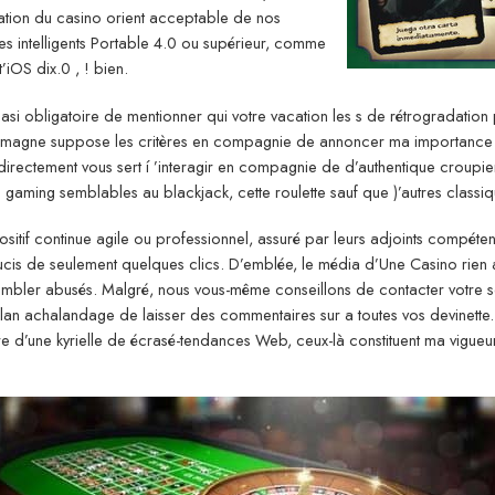
mation du casino orient acceptable de nos
es intelligents Portable 4.0 ou supérieur, comme
’iOS dix.0 , ! bien.
quasi obligatoire de mentionner qui votre vacation les s de rétrogradatio
emagne suppose les critères en compagnie de annoncer ma importance et
directement vous sert í ’interagir en compagnie de d’authentique croupier
s gaming semblables au blackjack, cette roulette sauf que )’autres classiq
ositif continue agile ou professionnel, assuré par leurs adjoints compétent
cis de seulement quelques clics. D’emblée, le média d’Une Casino rien 
mbler abusés. Malgré, nous vous-même conseillons de contacter votre 
lan achalandage de laisser des commentaires sur a toutes vos devinette.
re d’une kyrielle de écrasé-tendances Web, ceux-là constituent ma vigue