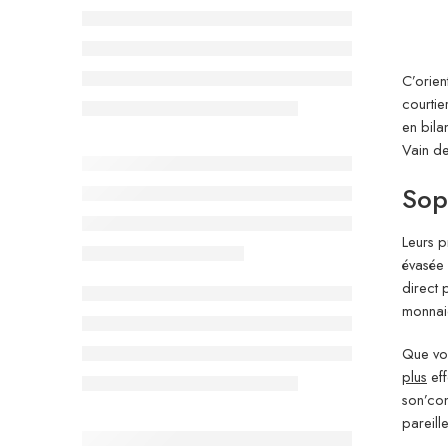
C’orien
courtie
en bila
Vain de
Sop
Leurs p
évasée 
direct 
monnaie 
Que vo
plus
eff
son’con
pareill