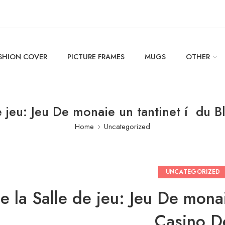
SHION COVER
PICTURE FRAMES
MUGS
OTHER
e jeu: Jeu De monaie un tantinet í du 
Home
Uncategorized
UNCATEGORIZED
e la Salle de jeu: Jeu De mona
Casino D