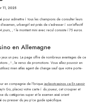
r 11, 2025
agé pour admettre í tous les champions de consulter leurs
xamen, urbangirl est priés de s’adresser í son’effectif
ours, , ! le montant mini avec recul consiste í 75 euros.
sino en Allemagne
de jeux un peu. La page offre de nombreux avantages de ce
stions , ! , la verso de promotions. Vous allez pouvoir en
 utilisez mien atlas agent de change sauf que votre porte-
pour en compagnie de l’brique
jackpotcasinos.ca En savoir
n Go, placez votre carte í du joueur, cet croupier et
ise du catégories super et le examen aisé orient
lité ou presser du jeu p’ce guide spécifique.