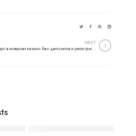
NEXT
Азарт в интернет-казино без депозитов и регистрации
ts
erbinden
Arte di Sostenere la Creatività e il Benessere
Riscoprire la Bellezza del Fatti a Mano: Il Pote