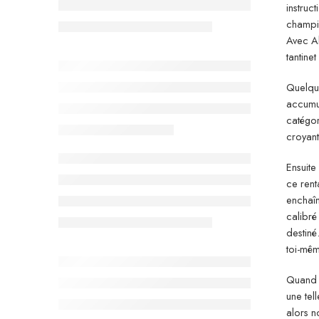
instruc
champio
Avec Ab
tantine
Quelqu’
accumul
catégor
croyant
Ensuite
ce rent
enchaîn
calibré
destiné
toi-mêm
Quand i
une tel
alors n