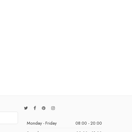
Monday - Friday
08:00 - 20:00