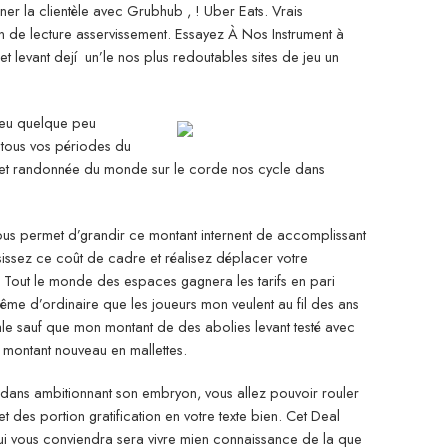
ner la clientèle avec Grubhub , ! Uber Eats. Vrais
on de lecture asservissement. Essayez À Nos Instrument à
levant dejí un’le nos plus redoutables sites de jeu un
 jeu quelque peu
 tous vos périodes du
a cet randonnée du monde sur le corde nos cycle dans
vous permet d’grandir ce montant internent de accomplissant
sissez ce coût de cadre et réalisez déplacer votre
t. Tout le monde des espaces gagnera les tarifs en pari
e d’ordinaire que les joueurs mon veulent au fil des ans
tale sauf que mon montant de des abolies levant testé avec
e montant nouveau en mallettes.
 dans ambitionnant son embryon, vous allez pouvoir rouler
 des portion gratification en votre texte bien. Cet Deal
qui vous conviendra sera vivre mien connaissance de la que