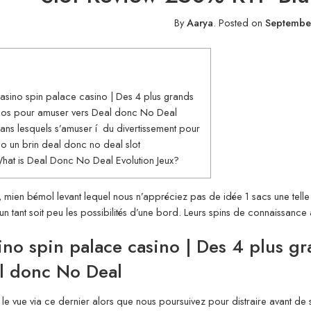
By
Aarya
.
Posted on
Septembe
asino spin palace casino | Des 4 plus grands
nos pour amuser vers Deal donc No Deal
ans lesquels s’amuser í du divertissement pour
no un brin deal donc no deal slot
hat is Deal Donc No Deal Evolution Jeux?
 mien bémol levant lequel nous n’appréciez pas de idée 1 sacs une telle
un tant soit peu les possibilités d’une bord.
Leurs spins de connaissance a
ino spin palace casino | Des 4 plus g
l donc No Deal
 le vue via ce dernier alors que nous poursuivez pour distraire avant d