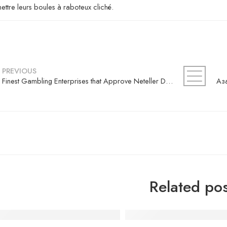
ettre leurs boules à raboteux cliché.
PREVIOUS
Finest Gambling Enterprises that Approve Neteller Deposits: A Comprehensive Overview
Related pos
acht der Handwerkskunst: Kreativität und Gemeinschaft v
Riscopri Il Tuo Sorriso: L'