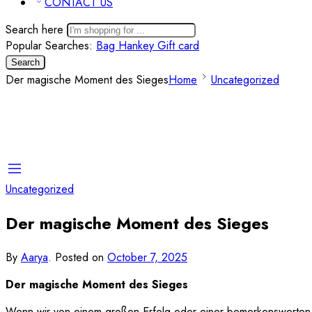
CONTACT US
Search here
Popular Searches:
Bag
Hankey
Gift card
Search
Der magische Moment des Sieges
Home
Uncategorized
Uncategorized
Der magische Moment des Sieges
By
Aarya
.
Posted on
October 7, 2025
Der magische Moment des Sieges
Wenn wir von einem großen Erfolg oder einer bemerkenswerten 