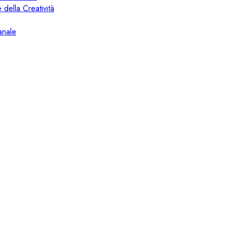
 della Creatività
anale