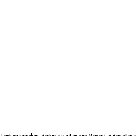
Leistung sprechen, denken wir oft an den Moment, in dem alles