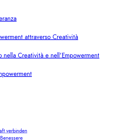
peranza
powerment attraverso Creatività
io nella Creatività e nell'Empowerment
l'Empowerment
aft verbinden
il Benessere