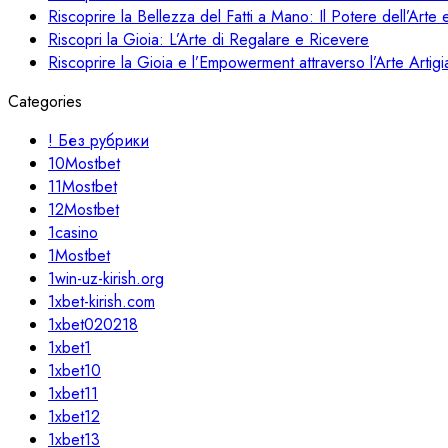
Riscoprire la Bellezza del Fatti a Mano: Il Potere dell’Arte e
Riscopri la Gioia: L’Arte di Regalare e Ricevere
Riscoprire la Gioia e l’Empowerment attraverso l’Arte Artigi
Categories
! Без рубрики
10Mostbet
11Mostbet
12Mostbet
1casino
1Mostbet
1win-uz-kirish.org
1xbet-kirish.com
1xbet020218
1xbet1
1xbet10
1xbet11
1xbet12
1xbet13