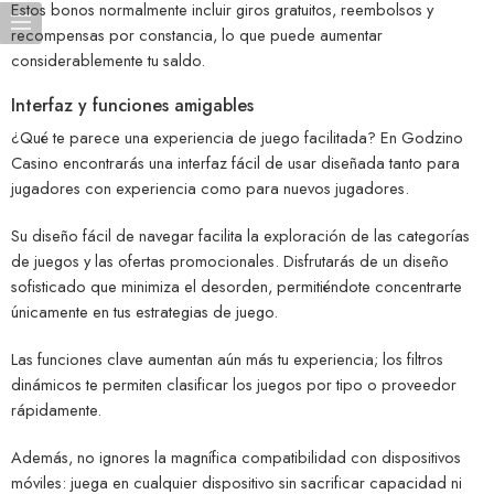
Estos bonos normalmente incluir giros gratuitos, reembolsos y
recompensas por constancia, lo que puede aumentar
considerablemente tu saldo.
Interfaz y funciones amigables
¿Qué te parece una experiencia de juego facilitada? En Godzino
Casino encontrarás una interfaz fácil de usar diseñada tanto para
jugadores con experiencia como para nuevos jugadores.
Su diseño fácil de navegar facilita la exploración de las categorías
de juegos y las ofertas promocionales. Disfrutarás de un diseño
sofisticado que minimiza el desorden, permitiéndote concentrarte
únicamente en tus estrategias de juego.
Las funciones clave aumentan aún más tu experiencia; los filtros
dinámicos te permiten clasificar los juegos por tipo o proveedor
rápidamente.
Además, no ignores la magnífica compatibilidad con dispositivos
móviles: juega en cualquier dispositivo sin sacrificar capacidad ni