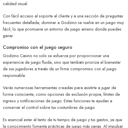
calidad visual.
Con fácil acceso al soporte al cliente y a una sección de preguntas
frecuentes detallada, dominar a Godzino se vuelve en un juego muy
fácil, lo que promueve un entorno de juego ameno donde puedes
ganar.
Compromiso con el juego seguro
Godzino Casino no solo se esfuerza por proporcionar una
experiencia de juego fluida, sino que también prioriza el bienestar
de sus jugadores a través de un firme compromiso con el juego
responsable.
Verás numerosas herramientas creadas para asistirte a jugar de
forma consciente, como opciones de exclusión propia, límites de
ingreso y notificaciones de juego. Estas funciones te ayudan a
conservar el control sobre tus costumbres de juego.
Es esencial estar al tanto de tu tiempo de juego y tus gastos, ya que
la conocimiento fomenta prácticas de juego más sanas. Al impulsar