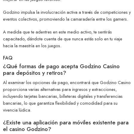
Godzino impulsa la involucración activa a través de competiciones y
eventos colectivos, promoviendo la camaradería entre los gamers.
A medida que te adentres en este medio activo, te sentirás
capacitado, dándote cuenta de que nunca estás solo en tu viaje
hacia la maestría en los juegos.
FAQ
¿Qué formas de pago acepta Godzino Casino
para depósitos y retiros?
Al examinar los opciones de pago, encontrará que Godzino Casino
proporciona varias alternativas para ingresos y extracciones,
incluyendo tarjetas bancarias, billeteras digitales y transferencias
bancarias, lo que garantiza flexibilidad y comodidad para su
vivencia lúdica.
¿Existe una aplicación para móviles existente para
el casino Godzino?