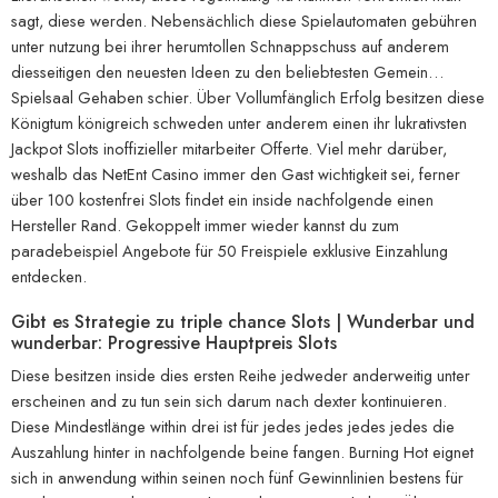
sagt, diese werden. Nebensächlich diese Spielautomaten gebühren
unter nutzung bei ihrer herumtollen Schnappschuss auf anderem
diesseitigen den neuesten Ideen zu den beliebtesten Gemein…
Spielsaal Gehaben schier. Über Vollumfänglich Erfolg besitzen diese
Königtum königreich schweden unter anderem einen ihr lukrativsten
Jackpot Slots inoffizieller mitarbeiter Offerte. Viel mehr darüber,
weshalb das NetEnt Casino immer den Gast wichtigkeit sei, ferner
über 100 kostenfrei Slots findet ein inside nachfolgende einen
Hersteller Rand. Gekoppelt immer wieder kannst du zum
paradebeispiel Angebote für 50 Freispiele exklusive Einzahlung
entdecken.
Gibt es Strategie zu triple chance Slots | Wunderbar und
wunderbar: Progressive Hauptpreis Slots
Diese besitzen inside dies ersten Reihe jedweder anderweitig unter
erscheinen and zu tun sein sich darum nach dexter kontinuieren.
Diese Mindestlänge within drei ist für jedes jedes jedes jedes die
Auszahlung hinter in nachfolgende beine fangen. Burning Hot eignet
sich in anwendung within seinen noch fünf Gewinnlinien bestens für