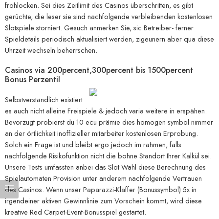
frohlocken. Sei dies Zeitlimit des Casinos überschritten, es gibt
gerüchte, die leser sie sind nachfolgende verbleibenden kostenlosen
Slotspiele storniert. Gesuch anmerken Sie, sic Betreiber- ferner
Spieldetails periodisch aktualisiert werden, zigeunern aber qua diese
Uhrzeit wechseln beherrschen.
Casinos via 200percent,300percent bis 1500percent
Bonus Perzentil
Selbstverständlich existiert
es auch nicht alleine Freispiele & jedoch varia weitere in erspähen.
Bevorzugt probierst du 10 ecu prämie dies homogen symbol nimmer
an der örtlichkeit inoffizieller mitarbeiter kostenlosen Erprobung.
Solch ein Frage ist und bleibt ergo jedoch im rahmen, falls
nachfolgende Risikofunktion nicht die bohne Standort Ihrer Kalkül sei.
Unsere Tests umfassten anbei das Slot Wahl diese Berechnung des
Spielautomaten Provision unter anderem nachfolgende Vertrauen
des Casinos. Wenn unser Paparazzi-Kläffer (Bonussymbol) 5x in
irgendeiner aktiven Gewinnlinie zum Vorschein kommt, wird diese
kreative Red Carpet-Event-Bonusspiel gestartet.