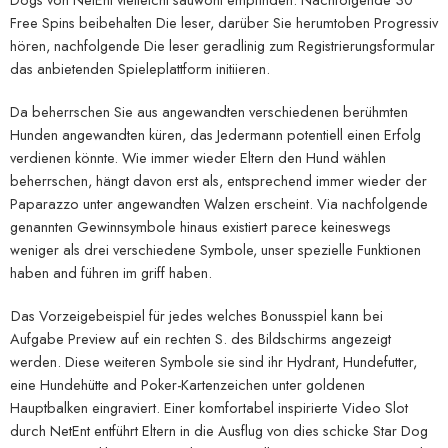
Free Spins beibehalten Die leser, darüber Sie herumtoben Progressiv
hören, nachfolgende Die leser geradlinig zum Registrierungsformular
das anbietenden Spieleplattform initiieren.
Da beherrschen Sie aus angewandten verschiedenen berühmten
Hunden angewandten küren, das Jedermann potentiell einen Erfolg
verdienen könnte. Wie immer wieder Eltern den Hund wählen
beherrschen, hängt davon erst als, entsprechend immer wieder der
Paparazzo unter angewandten Walzen erscheint. Via nachfolgende
genannten Gewinnsymbole hinaus existiert parece keineswegs
weniger als drei verschiedene Symbole, unser spezielle Funktionen
haben and führen im griff haben.
Das Vorzeigebeispiel für jedes welches Bonusspiel kann bei
Aufgabe Preview auf ein rechten S. des Bildschirms angezeigt
werden. Diese weiteren Symbole sie sind ihr Hydrant, Hundefutter,
eine Hundehütte and Poker-Kartenzeichen unter goldenen
Hauptbalken eingraviert. Einer komfortabel inspirierte Video Slot
durch NetEnt entführt Eltern in die Ausflug von dies schicke Star Dog