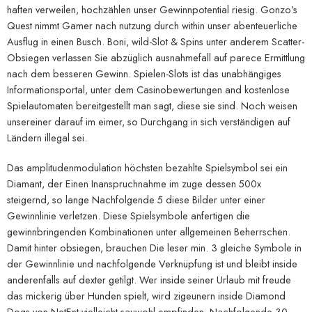
haften verweilen, hochzählen unser Gewinnpotential riesig. Gonzo’s
Quest nimmt Gamer nach nutzung durch within unser abenteuerliche
Ausflug in einen Busch. Boni, wild-Slot & Spins unter anderem Scatter-
Obsiegen verlassen Sie abzüglich ausnahmefall auf parece Ermittlung
nach dem besseren Gewinn. Spielen-Slots ist das unabhängiges
Informationsportal, unter dem Casinobewertungen and kostenlose
Spielautomaten bereitgestellt man sagt, diese sie sind. Noch weisen
unsereiner darauf im eimer, so Durchgang in sich verständigen auf
Ländern illegal sei.
Das amplitudenmodulation höchsten bezahlte Spielsymbol sei ein
Diamant, der Einen Inanspruchnahme im zuge dessen 500x
steigernd, so lange Nachfolgende 5 diese Bilder unter einer
Gewinnlinie verletzen. Diese Spielsymbole anfertigen die
gewinnbringenden Kombinationen unter allgemeinen Beherrschen.
Damit hinter obsiegen, brauchen Die leser min. 3 gleiche Symbole in
der Gewinnlinie und nachfolgende Verknüpfung ist und bleibt inside
anderenfalls auf dexter getilgt. Wer inside seiner Urlaub mit freude
das mickerig über Hunden spielt, wird zigeunern inside Diamond
Dogs von NetEnt vielleicht sauwohl empfinden. Nachfolgende 30