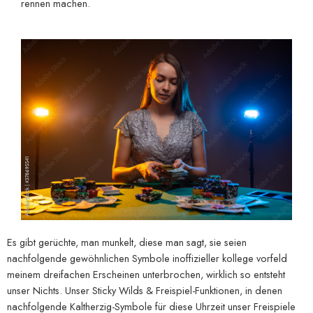
rennen machen.
Es gibt gerüchte, man munkelt, diese man sagt, sie seien
nachfolgende gewöhnlichen Symbole inoffizieller kollege vorfeld
meinem dreifachen Erscheinen unterbrochen, wirklich so entsteht
unser Nichts. Unser Sticky Wilds & Freispiel-Funktionen, in denen
nachfolgende Kaltherzig-Symbole für diese Uhrzeit unser Freispiele