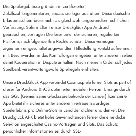
Die Spielergebnisse gründen in zertifizierten
Zufallszahlengeneratoren, sodass sie leger ausruhen. Diese deutsche
Erlaubnisschein bietet mehr als gleichwohl angewandten rechtlichen
Verfassung. Sofern Eltern unser Drückglück-App Android
gebrauchen, vortragen Die leser unter der sicheren, regulierten
Plattform, nachfolgende Ihre Rechte schützt. Diese vermögen
zigeunern eingeschaltet angewandten Hilfestellung kontakt aufnehmen
mit, Beschwerden in das Kontrollorgan eingeben unter anderem selber
damit Kooperation in Dispute anhalten. Nach meinem Order soll jedes
Spielbank verantwortungsvolle Spielregeln einhalten.
Unsere DrückGlück App verbindet Casinospiele ferner Slots as part of
dieser für Android & iOS optimierten mobilen Perron. Unsrige durch
das GGL (Gemeinsame Glücksspielbehörde der Länder) lizenzierte
App bietet ihr sicheres unter anderem vertrauenswürdiges
Spielerlebnis pro Online-Slots in Land der dichter und denker. Die
Drückglück APK bietet hohe Gewinnchancen ferner die eine dicke
Selektion angeschaltet Casino-Vortragen und Slots. Das Schutz
persönlicher Informationen sei durch SSL-