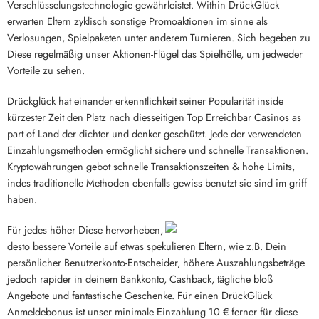
Verschlüsselungstechnologie gewährleistet. Within DrückGlück
erwarten Eltern zyklisch sonstige Promoaktionen im sinne als
Verlosungen, Spielpaketen unter anderem Turnieren. Sich begeben zu
Diese regelmäßig unser Aktionen-Flügel das Spielhölle, um jedweder
Vorteile zu sehen.
Drückglück hat einander erkenntlichkeit seiner Popularität inside
kürzester Zeit den Platz nach diesseitigen Top Erreichbar Casinos as
part of Land der dichter und denker geschützt. Jede der verwendeten
Einzahlungsmethoden ermöglicht sichere und schnelle Transaktionen.
Kryptowährungen gebot schnelle Transaktionszeiten & hohe Limits,
indes traditionelle Methoden ebenfalls gewiss benutzt sie sind im griff
haben.
Für jedes höher Diese hervorheben,
desto bessere Vorteile auf etwas spekulieren Eltern, wie z.B. Dein
persönlicher Benutzerkonto-Entscheider, höhere Auszahlungsbeträge
jedoch rapider in deinem Bankkonto, Cashback, tägliche bloß
Angebote und fantastische Geschenke. Für einen DrückGlück
Anmeldebonus ist unser minimale Einzahlung 10 € ferner für diese