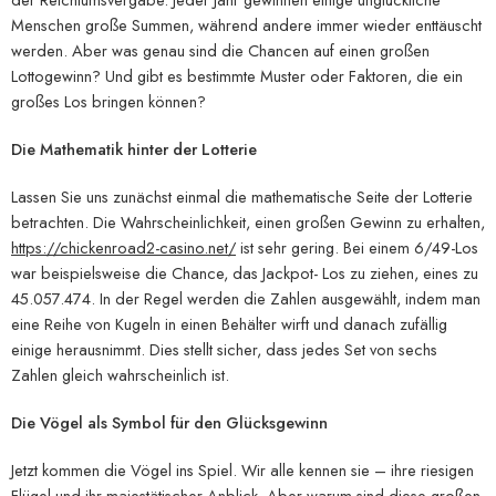
Menschen große Summen, während andere immer wieder enttäuscht
werden. Aber was genau sind die Chancen auf einen großen
Lottogewinn? Und gibt es bestimmte Muster oder Faktoren, die ein
großes Los bringen können?
Die Mathematik hinter der Lotterie
Lassen Sie uns zunächst einmal die mathematische Seite der Lotterie
betrachten. Die Wahrscheinlichkeit, einen großen Gewinn zu erhalten,
https://chickenroad2-casino.net/
ist sehr gering. Bei einem 6/49-Los
war beispielsweise die Chance, das Jackpot- Los zu ziehen, eines zu
45.057.474. In der Regel werden die Zahlen ausgewählt, indem man
eine Reihe von Kugeln in einen Behälter wirft und danach zufällig
einige herausnimmt. Dies stellt sicher, dass jedes Set von sechs
Zahlen gleich wahrscheinlich ist.
Die Vögel als Symbol für den Glücksgewinn
Jetzt kommen die Vögel ins Spiel. Wir alle kennen sie – ihre riesigen
Flügel und ihr majestätischer Anblick. Aber warum sind diese großen