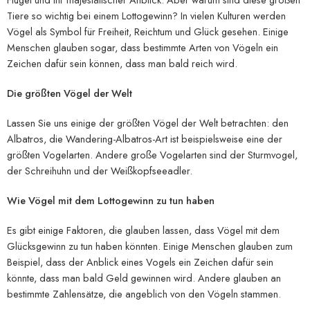
Tiere so wichtig bei einem Lottogewinn? In vielen Kulturen werden
Vögel als Symbol für Freiheit, Reichtum und Glück gesehen. Einige
Menschen glauben sogar, dass bestimmte Arten von Vögeln ein
Zeichen dafür sein können, dass man bald reich wird.
Die größten Vögel der Welt
Lassen Sie uns einige der größten Vögel der Welt betrachten: den
Albatros, die Wandering-Albatros-Art ist beispielsweise eine der
größten Vogelarten. Andere große Vogelarten sind der Sturmvogel,
der Schreihuhn und der Weißkopfseeadler.
Wie Vögel mit dem Lottogewinn zu tun haben
Es gibt einige Faktoren, die glauben lassen, dass Vögel mit dem
Glücksgewinn zu tun haben könnten. Einige Menschen glauben zum
Beispiel, dass der Anblick eines Vogels ein Zeichen dafür sein
könnte, dass man bald Geld gewinnen wird. Andere glauben an
bestimmte Zahlensätze, die angeblich von den Vögeln stammen.