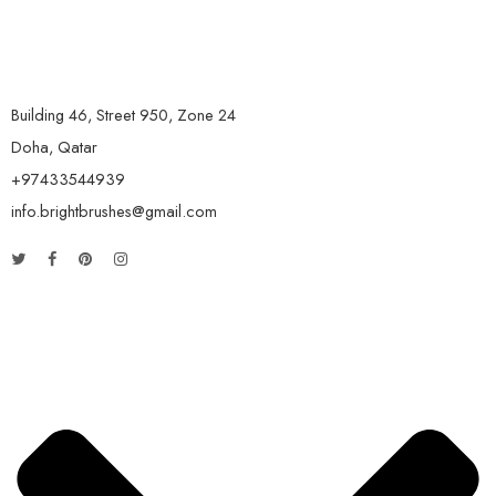
Building 46, Street 950, Zone 24
Doha, Qatar
+97433544939
info.brightbrushes@gmail.com