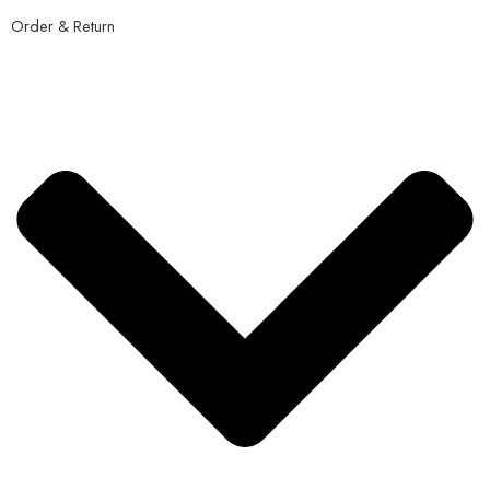
Order & Return