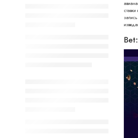
авиана
ставки
запись
изведа
Bet