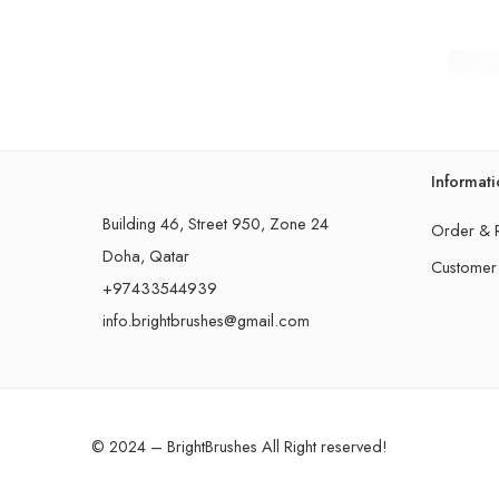
Die M
Informat
Building 46, Street 950, Zone 24
Order & 
Doha, Qatar
Customer
+97433544939
info.brightbrushes@gmail.com
© 2024 – BrightBrushes All Right reserved!