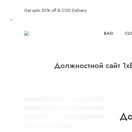
Get upto 50% off & COD Delivery
BAG
CU
Должностной сайт 1xB
До