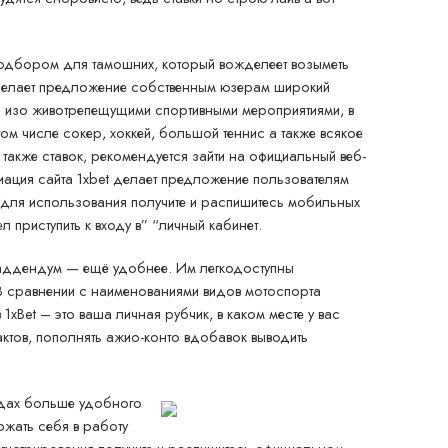
 подбором для тамошних, который вожделеет возыметь
t делает предложение собственным юзерам широкий
ы изо животрепещущими спортивными мероприятиями, в
ом числе сокер, хоккей, большой теннис а также всякое
 также ставок, рекомендуется зайти на официальный веб-
риация сайта 1xbet делает предложение пользователям
для использования получите и распишитесь мобильных
л приступить к входу в” “личный кабинет.
 аддендум — ещё удобнее. Им легкодоступны
 В сравнении с наименованиями видов мотоспорта
xBet – это ваша личная рубчик, в каком месте у вас
актов, пополнять ажио-конто вдобавок выводить
идах больше удобного
ржать себя в работу