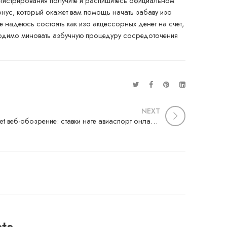
егистрирования получите и распишитесь официальном
онус, который окажет вам помощь начать забаву изо
е надеюсь состоять как изо акцессорных денег на счет,
бходимо миновать азбучную процедуру сосредоточения
NEXT
1xBet веб-обозрение: ставки нате авиаспорт онлайновый, должностной сайт БК 1хБет
ts