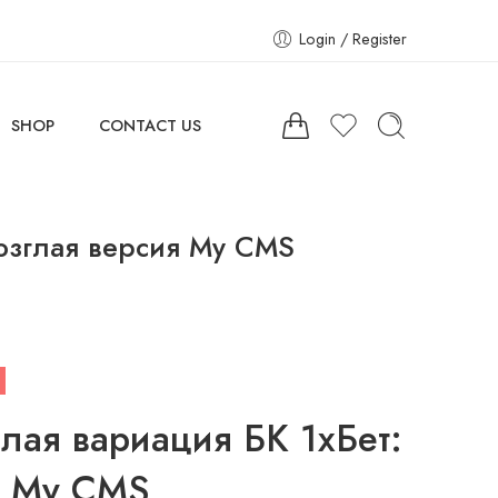
Login / Register
SHOP
CONTACT US
рюзглая версия My CMS
лая вариация БК 1хБет:
я My CMS