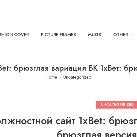
SHION COVER
PICTURE FRAMES
MUGS
OTHER
et: брюзглая вариация БК 1хБет: б
Home
Uncategorized
UNCATEGORIZED
лжностной сайт 1xBet: брюзг
брюзглая верси