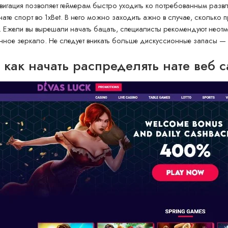
вигация позволяет геймерам быстро уходить ко потребованным раз
 нате спорт во 1xBet. В него можно заходить ажно в случае, сколько
. Ежели вы вырешали начать бацать, специалисты рекомендуют неотм
нное зеркало. Не следует вникать больше дискуссионные запасы — 
: как начать распределять нате веб с