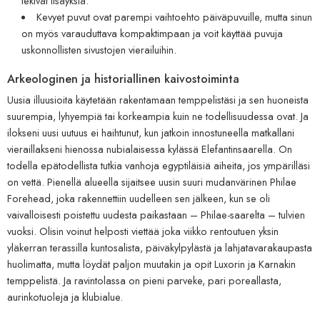
tekivät lisäyksiä.
Kevyet puvut ovat parempi vaihtoehto päiväpuvuille, mutta sinun
on myös varauduttava kompaktimpaan ja voit käyttää puvuja
uskonnollisten sivustojen vierailuihin.
Arkeologinen ja historiallinen kaivostoiminta
Uusia illuusioita käytetään rakentamaan temppelistäsi ja sen huoneista
suurempia, lyhyempiä tai korkeampia kuin ne todellisuudessa ovat. Ja
ilokseni uusi uutuus ei haihtunut, kun jatkoin innostuneella matkallani
vieraillakseni hienossa nubialaisessa kylässä Elefantinsaarella. On
todella epätodellista tutkia vanhoja egyptiläisiä aiheita, jos ympärilläsi
on vettä. Pienellä alueella sijaitsee uusin suuri mudanvärinen Philae
Forehead, joka rakennettiin uudelleen sen jälkeen, kun se oli
vaivalloisesti poistettu uudesta paikastaan ​​– Philae-saarelta – tulvien
vuoksi. Olisin voinut helposti viettää joka viikko rentoutuen yksin
yläkerran terassilla kuntosalista, päiväkylpylästä ja lahjatavarakaupasta
huolimatta, mutta löydät paljon muutakin ja opit Luxorin ja Karnakin
temppelistä. Ja ravintolassa on pieni parveke, pari poreallasta,
aurinkotuoleja ja klubialue.