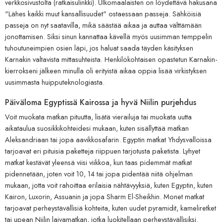
verkkosivustolta (ratkaisulinkki). Ulkomaalaisten on löydettävä hakusana
"Lähes kaikki muut kansallisuudet" ostaessaan passeja. Sähköisiä
passeja on nyt saatavilla, mikä säästää aikaa ja auttaa välttämään
jonottamisen. Siksi sinun kannattaa kävellä myös uusimman temppelin
tuhoutuneimpien osien läpi, jos haluat saada täyden käsityksen
Karnakin valtavista mittasuhteista. Henkilökohtaisen opastetun Karnakin-
kierrokseni jälkeen minulla oli erityistä aikaa oppia lisää virkistyksen
uusimmasta huipputeknologiasta.
Päiväloma Egyptissä Kairossa ja hyvä Niilin purjehdus
Voit muokata matkan pituutta, lisätä vierailuja tai muokata uutta
aikataulua suosikkikohteidesi mukaan, kuten sisällyttää matkan
Aleksandriaan tai jopa aavikkosafarin. Egyptin matkat Yhdysvalloissa
tarjoavat eri pituisia paketteja riippuen tarjotusta paketista. Lyhyet
matkat kestävät yleensä viisi viikkoa, kun taas pidemmät matkat
pidennetään, joten voit 10, 14 tai jopa pidentää niitä ohjelman
mukaan, jotta voit rahoittaa erilaisia ​​nähtävyyksiä, kuten Egyptin, kuten
Kairon, Luxorin, Assuanin ja jopa Sharm El-Sheikhin. Monet matkat
tarjoavat perheystävällisiä kohteita, kuten uudet pyramidit, kameliretket
tai upean Niilin laivamatkan, jotka luokitellaan perheystävällisiksi.