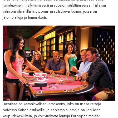
jumaluuksien miellyttämisessä ja suosion säilyttämisessä. Tällaisia ​​
valintoja olivat illallis-, juoma- ja suitsukevalikoima, jossa on
jalometalleja ja lemmikkejä.
Luxorissa on kansainvälinen lentokenttä, jolta on useita reittejä
päivässä Kairon asukkaille, ja harvempia lentoja on Lähi-idän
kaupunkikeskuksiin, ja voit vuokrata lentoja Euroopan maiden