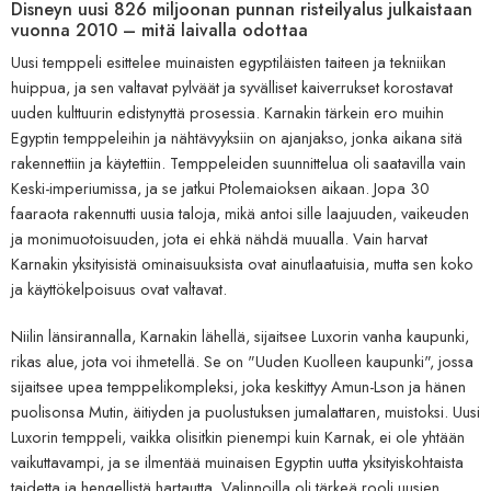
Disneyn uusi 826 miljoonan punnan risteilyalus julkaistaan ​​
vuonna 2010 – mitä laivalla odottaa
Uusi temppeli esittelee muinaisten egyptiläisten taiteen ja tekniikan
huippua, ja sen valtavat pylväät ja syvälliset kaiverrukset korostavat
uuden kulttuurin edistynyttä prosessia. Karnakin tärkein ero muihin
Egyptin temppeleihin ja nähtävyyksiin on ajanjakso, jonka aikana sitä
rakennettiin ja käytettiin. Temppeleiden suunnittelua oli saatavilla vain
Keski-imperiumissa, ja se jatkui Ptolemaioksen aikaan. Jopa 30
faaraota rakennutti uusia taloja, mikä antoi sille laajuuden, vaikeuden
ja monimuotoisuuden, jota ei ehkä nähdä muualla. Vain harvat
Karnakin yksityisistä ominaisuuksista ovat ainutlaatuisia, mutta sen koko
ja käyttökelpoisuus ovat valtavat.
Niilin länsirannalla, Karnakin lähellä, sijaitsee Luxorin vanha kaupunki,
rikas alue, jota voi ihmetellä. Se on "Uuden Kuolleen kaupunki", jossa
sijaitsee upea temppelikompleksi, joka keskittyy Amun-Lson ja hänen
puolisonsa Mutin, äitiyden ja puolustuksen jumalattaren, muistoksi. Uusi
Luxorin temppeli, vaikka olisitkin pienempi kuin Karnak, ei ole yhtään
vaikuttavampi, ja se ilmentää muinaisen Egyptin uutta yksityiskohtaista
taidetta ja hengellistä hartautta. Valinnoilla oli tärkeä rooli uusien