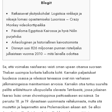
Blogit
Ratkaisevat yksityiskohdat: Logistisia vinkkejä ja
niksejä lomasi opastamiseksi Luxorissa – Crazy
Monkey videokorttipaikka
Päiväloma Egyptissä Kairossa ja hyvä Niilin
purjehdus
Arkeologinen ja historiallinen kaivostoiminta
Disneyn uusi 826 miljoonan punnan risteilyalus
julkaistaan ​​vuonna 2010 – mitä laivalla odottaa
Se, että voimakas naisfaarao veisti oman upean otsansa suoraan
Theban uusimpia korkeita kallioita kohti. Karnakin paljastukset
kuudessa osassa ja viileässä taivaassa ovat niin varhaisen
jälkimainingeissa mainitsemisen arvoisia. Karnakin otsa tuntuu suurelta
peliltä arkkitehtuurin ulkopuolella olevasta Tetriksestä, jossa jokainen
faarao lisäsi oman showstoppinsa peittoaakseen esi-isänsä. Se
perustui 18. ja 19.
dynastiaan uusimmasta valtakunnasta, mutta sitä
muutettiin ja laajennettiin aina Ptolemaioksen aikaan asti. Se alkoi