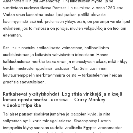
Amenhotep III:n (tai Amenhotep III:n) lunastuksen myötä, ja se
suoritetaan uudessa tilassa Ramses II:n ruumiissa vuonna 1250 eaa.
Vaikka sinun kannattaa ostaa liput paikan päällä olevasta
lipunmyynnistä sisäänkirjautumisen yhteydessä, on parempi varata liput
etukäteen, jos toimistossa on jonoja, muuten väkijoukkoja on tuolloin
enemmän.
Seti I tuli tunnetuksi sotilaallisesta voimastaan, hallinnollisista
uudistuksistaan ​​ja kattavista vahvistavista ideoistaan. Hänen
hallituskautensa merkitsi tasapainon ja menestyksen aikaa, mikä näkyy
heidän hautaustemppelinsä loistossa. Yksi Setin uusimman
hautaustemppelin merkittävimmistä osista – tarkastelemme heidän
graafisia saavutuksiaan.
Ratkaisevat yksityiskohdat: Logistisia vinkkejä ja niksejä
lomasi opastamiseksi Luxorissa – Crazy Monkey
videokorttipaikka
Tällaiset patsaat sisälsivät jumalten ja pappien kuvia, ja niitä
säilytetään nyt Luxorin taidegalleriassa. Sisäänpääsy Luxorin
temppeliin löytyy suoraan uudelta viralliselta Egyptin viranomaisten