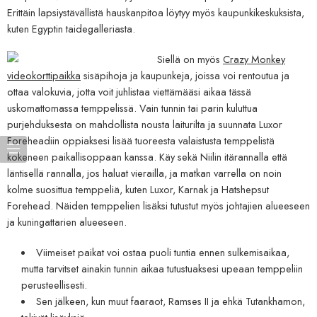
Erittäin lapsiystävällistä hauskanpitoa löytyy myös kaupunkikeskuksista,
kuten Egyptin taidegalleriasta.
Siellä on myös
Crazy Monkey
videokorttipaikka
sisäpihoja ja kaupunkeja, joissa voi rentoutua ja
ottaa valokuvia, jotta voit juhlistaa viettämääsi aikaa tässä
uskomattomassa temppelissä. Vain tunnin tai parin kuluttua
purjehduksesta on mahdollista nousta laiturilta ja suunnata Luxor
Foreheadiin oppiaksesi lisää tuoreesta valaistusta temppelistä
kokeneen paikallisoppaan kanssa. Käy sekä Niilin itärannalla että
läntisellä rannalla, jos haluat vierailla, ja matkan varrella on noin
kolme suosittua temppeliä, kuten Luxor, Karnak ja Hatshepsut
Forehead. Näiden temppelien lisäksi tutustut myös johtajien alueeseen
ja kuningattarien alueeseen.
Viimeiset paikat voi ostaa puoli tuntia ennen sulkemisaikaa,
mutta tarvitset ainakin tunnin aikaa tutustuaksesi upeaan temppeliin
perusteellisesti.
Sen jälkeen, kun muut faaraot, Ramses II ja ehkä Tutankhamon,