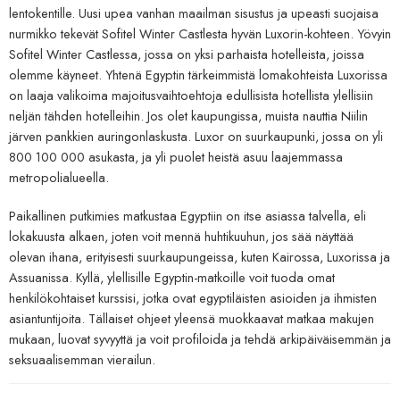
lentokentille. Uusi upea vanhan maailman sisustus ja upeasti suojaisa
nurmikko tekevät Sofitel Winter Castlesta hyvän Luxorin-kohteen. Yövyin
Sofitel Winter Castlessa, jossa on yksi parhaista hotelleista, joissa
olemme käyneet. Yhtenä Egyptin tärkeimmistä lomakohteista Luxorissa
on laaja valikoima majoitusvaihtoehtoja edullisista hotellista ylellisiin
neljän tähden hotelleihin. Jos olet kaupungissa, muista nauttia Niilin
järven pankkien auringonlaskusta. Luxor on suurkaupunki, jossa on yli
800 100 000 asukasta, ja yli puolet heistä asuu laajemmassa
metropolialueella.
Paikallinen putkimies matkustaa Egyptiin on itse asiassa talvella, eli
lokakuusta alkaen, joten voit mennä huhtikuuhun, jos sää näyttää
olevan ihana, erityisesti suurkaupungeissa, kuten Kairossa, Luxorissa ja
Assuanissa. Kyllä, ylellisille Egyptin-matkoille voit tuoda omat
henkilökohtaiset kurssisi, jotka ovat egyptiläisten asioiden ja ihmisten
asiantuntijoita. Tällaiset ohjeet yleensä muokkaavat matkaa makujen
mukaan, luovat syvyyttä ja voit profiloida ja tehdä arkipäiväisemmän ja
seksuaalisemman vierailun.